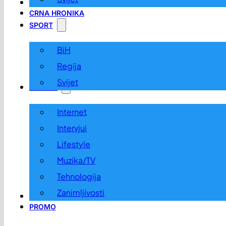
LOKALNO
CRNA HRONIKA
SPORT
BiH
Regija
Svijet
ZABAVA
Internet
Intervjui
Lifestyle
Muzika/TV
Tehnologija
Zanimljivosti
OGLASI I KONKURSI
PROMO