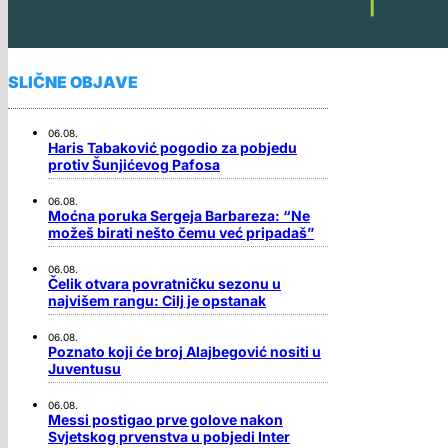
SLIČNE OBJAVE
06.08.
Haris Tabaković pogodio za pobjedu
protiv Šunjićevog Pafosa
06.08.
Moćna poruka Sergeja Barbareza: “Ne
možeš birati nešto čemu već pripadaš”
06.08.
Čelik otvara povratničku sezonu u
najvišem rangu: Cilj je opstanak
06.08.
Poznato koji će broj Alajbegović nositi u
Juventusu
06.08.
Messi postigao prve golove nakon
Svjetskog prvenstva u pobjedi Inter