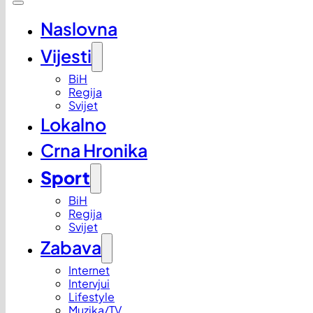
Naslovna
Vijesti
BiH
Regija
Svijet
Lokalno
Crna Hronika
Sport
BiH
Regija
Svijet
Zabava
Internet
Intervjui
Lifestyle
Muzika/TV