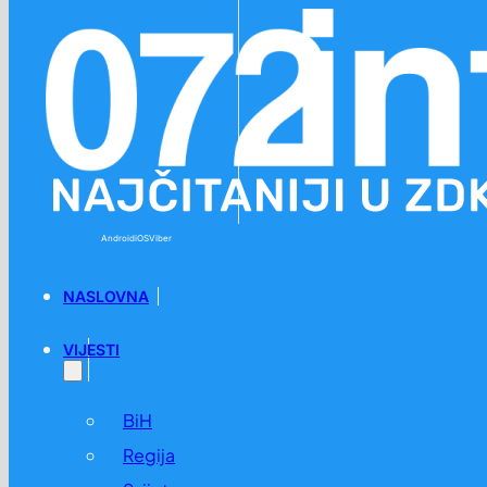
Preskoči na glavni sadržaj
Preskoči na podnožje
Android
iOS
Viber
NASLOVNA
VIJESTI
BiH
Regija