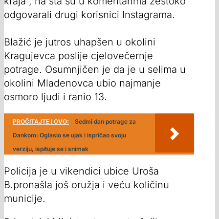
kraja”, na šta su u komentarima žestoko
odgovarali drugi korisnici Instagrama.
Blažić je jutros uhapšen u okolini
Kragujevca poslije cjelovečernje
potrage. Osumnjičen je da je u selima u
okolini Mladenovca ubio najmanje
osmoro ljudi i ranio 13.
PROČITAJTE I OVO:
Sedmi dan potrage za
Dankom: Oglasio se ujak i ispričao svoju
verziju, ispituje se i snimak
Policija je u vikendici ubice Uroša
B.pronašla još oružja i veću količinu
municije.