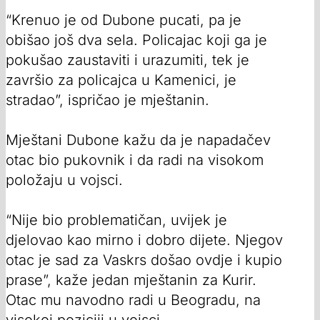
“Krenuo je od Dubone pucati, pa je
obišao još dva sela. Policajac koji ga je
pokušao zaustaviti i urazumiti, tek je
završio za policajca u Kamenici, je
stradao”, ispričao je mještanin.
Mještani Dubone kažu da je napadačev
otac bio pukovnik i da radi na visokom
položaju u vojsci.
“Nije bio problematičan, uvijek je
djelovao kao mirno i dobro dijete. Njegov
otac je sad za Vaskrs došao ovdje i kupio
prase”, kaže jedan mještanin za Kurir.
Otac mu navodno radi u Beogradu, na
visokoj poziciji u vojsci.