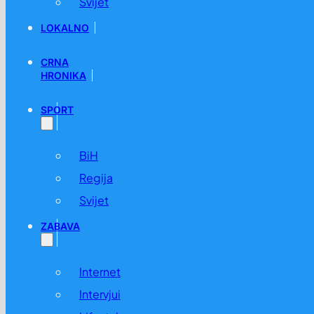
Svijet
LOKALNO
CRNA
HRONIKA
SPORT
BiH
Regija
Svijet
ZABAVA
Internet
Intervjui