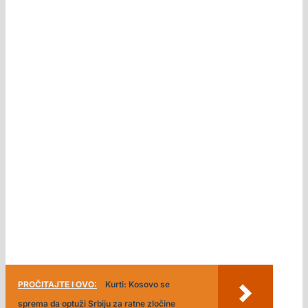
PROČITAJTE I OVO:
Kurti: Kosovo se
sprema da optuži Srbiju za ratne zločine