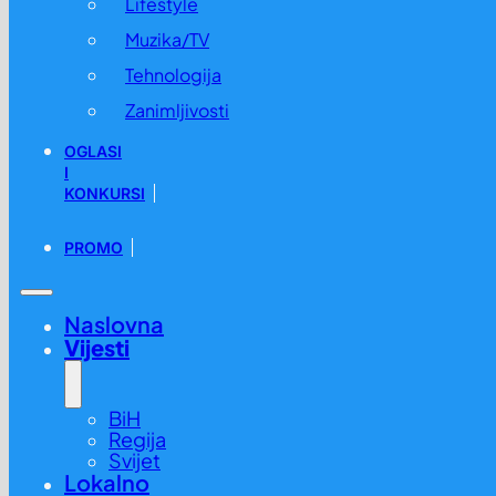
Lifestyle
Muzika/TV
Tehnologija
Zanimljivosti
OGLASI
I
KONKURSI
PROMO
Naslovna
Vijesti
BiH
Regija
Svijet
Lokalno