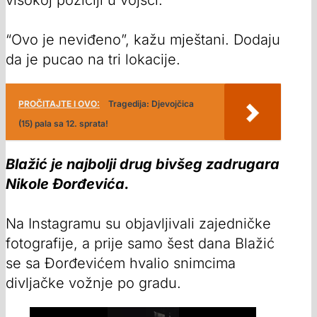
“Ovo je neviđeno”, kažu mještani. Dodaju
da je pucao na tri lokacije.
PROČITAJTE I OVO:
Tragedija: Djevojčica
(15) pala sa 12. sprata!
Blažić je najbolji drug bivšeg zadrugara
Nikole Đorđevića.
Na Instagramu su objavljivali zajedničke
fotografije, a prije samo šest dana Blažić
se sa Đorđevićem hvalio snimcima
divljačke vožnje po gradu.