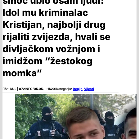
sinoć ubio osam ljudi:
Idol mu kriminalac
Kristijan, najbolji drug
rijaliti zvijezda, hvali se
divljačkom vožnjom i
imidžom “žestokog
momka”
Piše:
M. L | 072INFO
/
05.05.
u
11:20
/
Kategorija:
Regija
,
Vijesti