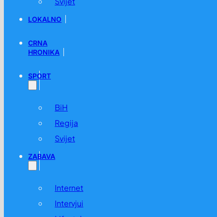
Svijet
LOKALNO
CRNA
HRONIKA
SPORT
BiH
Regija
Svijet
ZABAVA
Internet
Intervjui