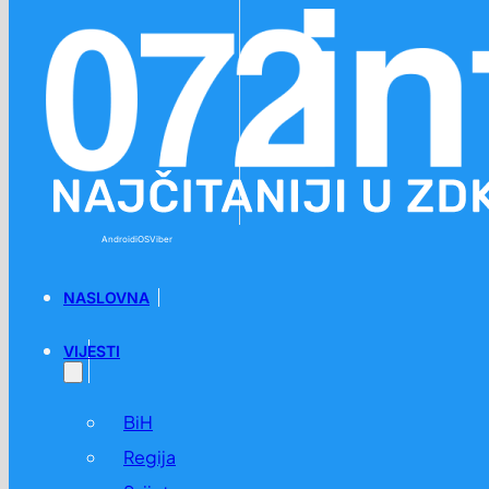
Preskoči na glavni sadržaj
Preskoči na podnožje
Android
iOS
Viber
NASLOVNA
VIJESTI
BiH
Regija