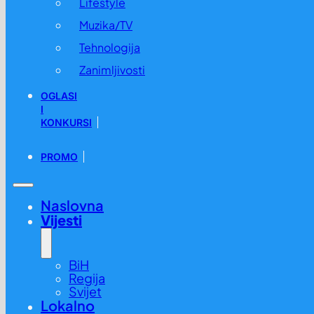
Lifestyle
Muzika/TV
Tehnologija
Zanimljivosti
OGLASI
I
KONKURSI
PROMO
Naslovna
Vijesti
BiH
Regija
Svijet
Lokalno