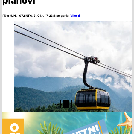
planovi
Piše:
H. N. | 072INFO
/
31.01.
u
17:26
/
Kategorija:
Vijesti