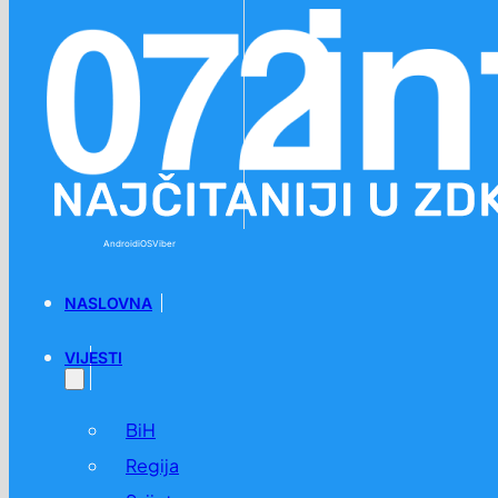
Preskoči na glavni sadržaj
Preskoči na podnožje
Android
iOS
Viber
NASLOVNA
VIJESTI
BiH
Regija