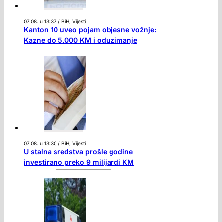
07.08. u 13:37 / BiH, Vijesti
Kanton 10 uveo pojam objesne vožnje:
Kazne do 5.000 KM i oduzimanje
07.08. u 13:30 / BiH, Vijesti
U stalna sredstva prošle godine
investirano preko 9 milijardi KM