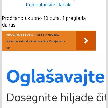
Komentarišite članak:
Pročitano ukupno 10 puta, 1 pregleda
danas
PROČITAJTE I OVO:
NFSBiH dodatno
pojasnio kako doći do ulaznica Zmajeva na
SP