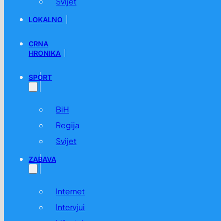
Svijet
LOKALNO
CRNA
HRONIKA
SPORT
BiH
Regija
Svijet
ZABAVA
Internet
Intervjui