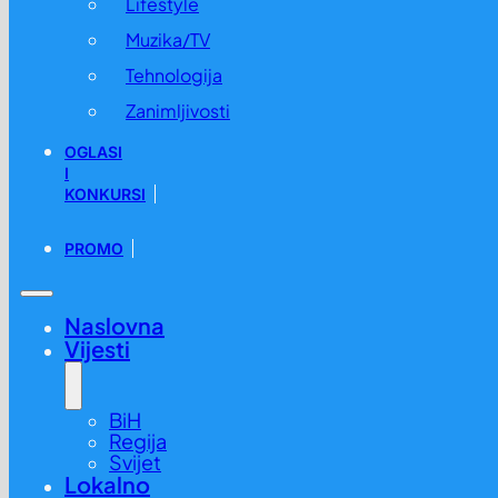
Lifestyle
Muzika/TV
Tehnologija
Zanimljivosti
OGLASI
I
KONKURSI
PROMO
Naslovna
Vijesti
BiH
Regija
Svijet
Lokalno