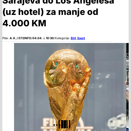
Sarajeva do Los Angelesa
(uz hotel) za manje od
4.000 KM
Piše:
A. K. / 072INFO
/
04.04.
u
10:30
/
Kategorija:
BiH
,
Sport