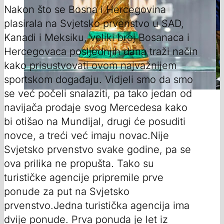
Nakon što se Bosna i Hercegovina
plasirala na Svjetsko prvenstvo u SAD,
Kanadi i Meksiku, veliki broj Bosanaca i
Hercegovaca posljednjih dana traži način
kako prisustvovati ovom najvažnijem
sportskom događaju. Vidjeli smo da smo
se već počeli snalaziti, pa tako jedan od
navijača prodaje svog Mercedesa kako
bi otišao na Mundijal, drugi će posuditi
novce, a treći već imaju novac.Nije
Svjetsko prvenstvo svake godine, pa se
ova prilika ne propušta. Tako su
turističke agencije pripremile prve
ponude za put na Svjetsko
prvenstvo.Jedna turistička agencija ima
dvije ponude. Prva ponuda je let iz