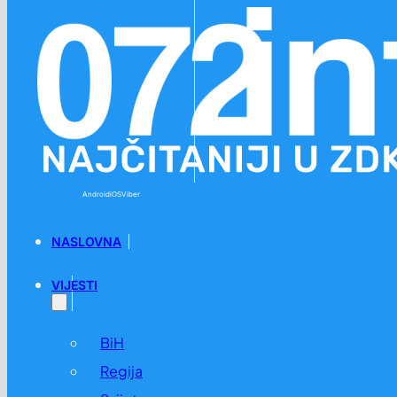
Preskoči na glavni sadržaj
Preskoči na podnožje
Android
iOS
Viber
NASLOVNA
VIJESTI
BiH
Regija