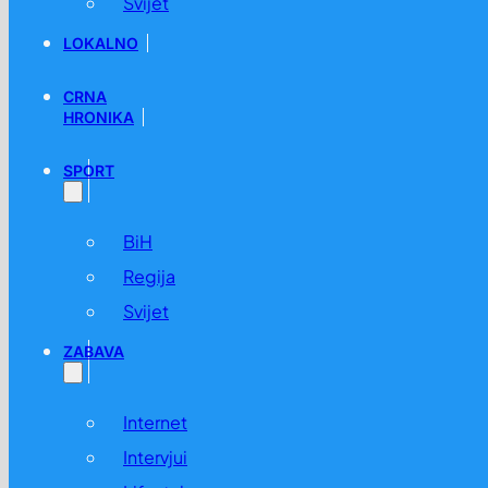
Svijet
LOKALNO
CRNA
HRONIKA
SPORT
BiH
Regija
Svijet
ZABAVA
Internet
Intervjui