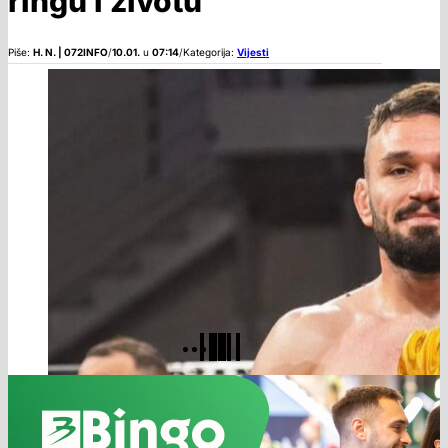
ringu i životu
Piše:
H. N. | 072INFO
/
10.01.
u
07:14
/
Kategorija:
Vijesti