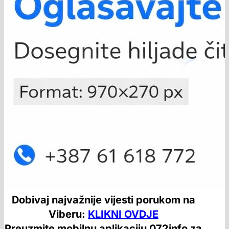
Dobivaj najvažnije vijesti porukom na
Viberu:
KLIKNI OVDJE
Preuzmite mobilnu aplikaciju 072info za