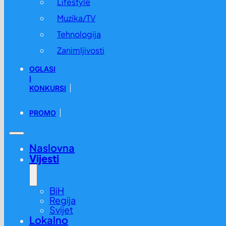
Lifestyle
Muzika/TV
Tehnologija
Zanimljivosti
OGLASI
I
KONKURSI
PROMO
Naslovna
Vijesti
BiH
Regija
Svijet
Lokalno