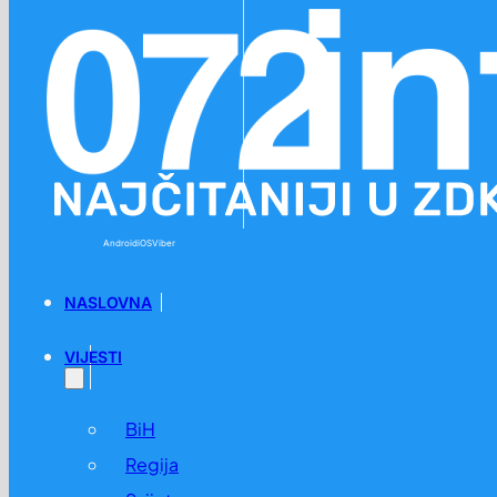
Preskoči na glavni sadržaj
Preskoči na podnožje
Android
iOS
Viber
NASLOVNA
VIJESTI
BiH
Regija