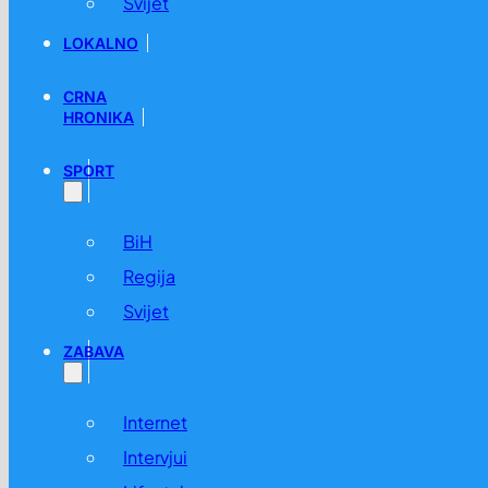
Svijet
LOKALNO
CRNA
HRONIKA
SPORT
BiH
Regija
Svijet
ZABAVA
Internet
Intervjui