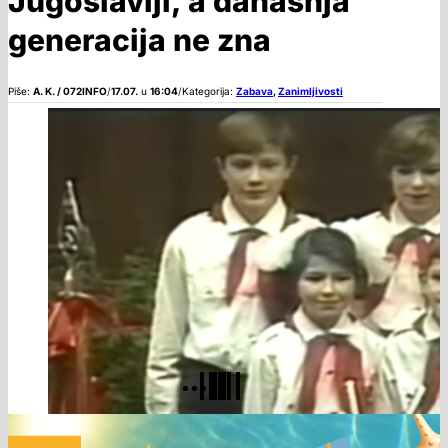
Jugoslaviji, a današnja
generacija ne zna
Piše:
A. K. / 072INFO
/
17.07.
u
16:04
/
Kategorija:
Zabava
,
Zanimljivosti