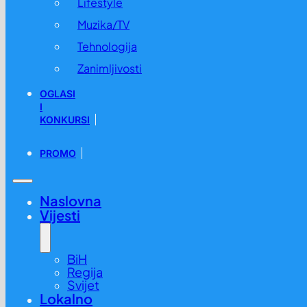
Lifestyle
Muzika/TV
Tehnologija
Zanimljivosti
OGLASI
I
KONKURSI
PROMO
Naslovna
Vijesti
BiH
Regija
Svijet
Lokalno