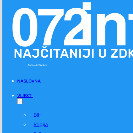
Preskoči na glavni sadržaj
Preskoči na podnožje
Android
iOS
Viber
NASLOVNA
VIJESTI
BiH
Regija