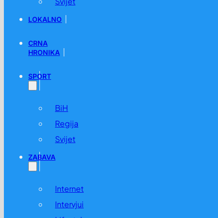
Svijet
LOKALNO
CRNA
HRONIKA
SPORT
BiH
Regija
Svijet
ZABAVA
Internet
Intervjui