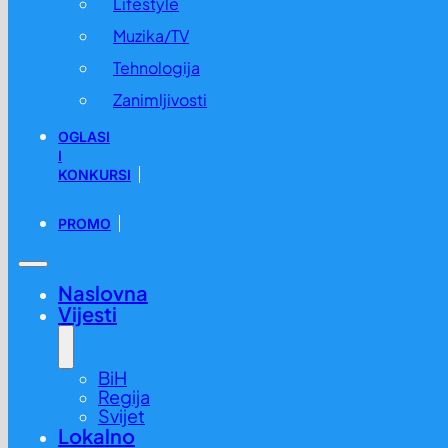
Lifestyle
Muzika/TV
Tehnologija
Zanimljivosti
OGLASI
I
KONKURSI
PROMO
Naslovna
Vijesti
BiH
Regija
Svijet
Lokalno