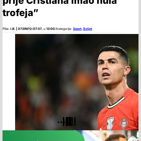
prije Cristiana imao nula
trofeja”
Piše:
I.B. | 072INFO
/
07.07.
u
13:00
/
Kategorija:
Sport
,
Svijet