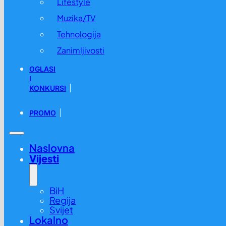
Lifestyle
Muzika/TV
Tehnologija
Zanimljivosti
OGLASI
I
KONKURSI
PROMO
Naslovna
Vijesti
BiH
Regija
Svijet
Lokalno