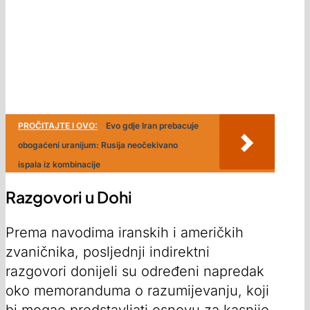
PROČITAJTE I OVO:
Evo gdje Iran prebacuje
obogaćeni uranijum: Rusija neočekivano
ispala iz kombinacije
Razgovori u Dohi
Prema navodima iranskih i američkih
zvaničnika, posljednji indirektni
razgovori donijeli su određeni napredak
oko memoranduma o razumijevanju, koji