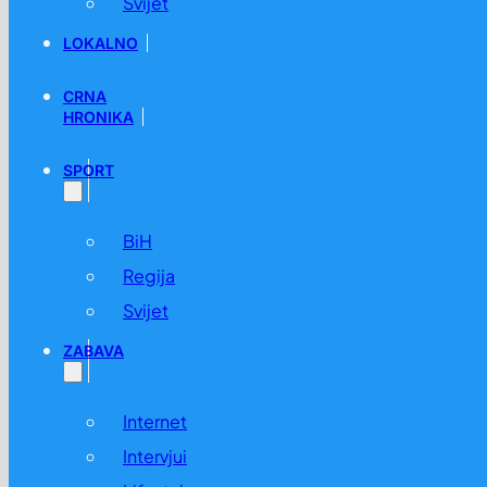
Svijet
LOKALNO
CRNA
HRONIKA
SPORT
BiH
Regija
Svijet
ZABAVA
Internet
Intervjui