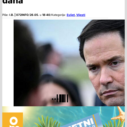
dana
Piše:
I.B. | 072INFO
/
26.05.
u
18:40
/
Kategorija:
Svijet
,
Vijesti