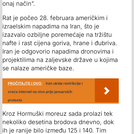
onaj način”.
Rat je počeo 28. februara američkim i
izraelskim napadima na Iran, što je
izazvalo ozbiljne poremećaje na tržištu
nafte i rast cijena goriva, hrane i đubriva.
Iran je odgovorio napadima dronovima i
projektilima na zaljevske države u kojima
se nalaze američke baze.
PROČITAJTE I OVO:
Iran ukida restrikcije i
vraća internet na nivo prije januarskih
protesta
Kroz Hormuški moreuz sada prolazi tek
nekoliko desetina brodova dnevno, dok
ih je ranije bilo između 125 i 140. Tim