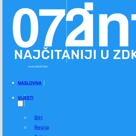
Preskoči na glavni sadržaj
Preskoči na podnožje
Android
iOS
Viber
NASLOVNA
VIJESTI
BiH
Regija