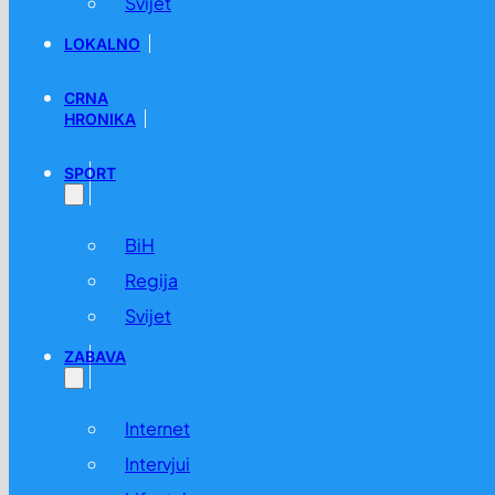
Svijet
LOKALNO
CRNA
HRONIKA
SPORT
BiH
Regija
Svijet
ZABAVA
Internet
Intervjui