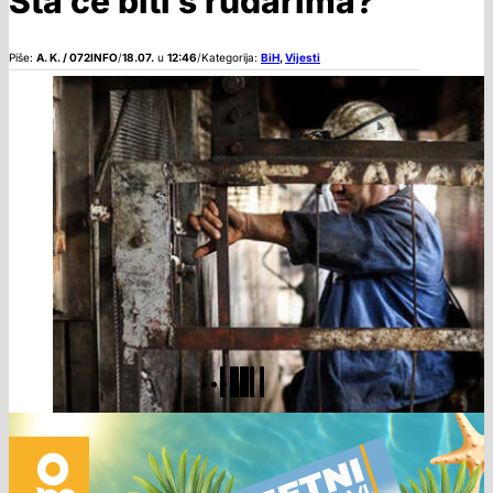
Šta će biti s rudarima?
Piše:
A. K. / 072INFO
/
18.07.
u
12:46
/
Kategorija:
BiH
,
Vijesti