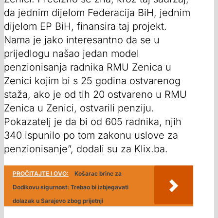
da jednim dijelom Federacija BiH, jednim
dijelom EP BiH, finansira taj projekt.
Nama je jako interesantno da se u
prijedlogu našao jedan model
penzionisanja radnika RMU Zenica u
Zenici kojim bi s 25 godina ostvarenog
staža, ako je od tih 20 ostvareno u RMU
Zenica u Zenici, ostvarili penziju.
Pokazatelj je da bi od 605 radnika, njih
340 ispunilo po tom zakonu uslove za
penzionisanje”, dodali su za Klix.ba.
PROČITAJTE I OVO:
Košarac brine za
Dodikovu sigurnost: Trebao bi izbjegavati
dolazak u Sarajevo zbog prijetnji