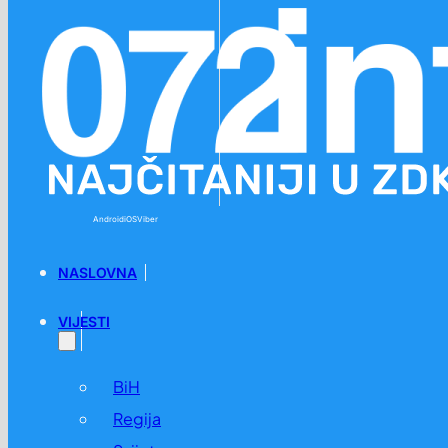
Preskoči na glavni sadržaj
Preskoči na podnožje
Android
iOS
Viber
NASLOVNA
VIJESTI
BiH
Regija