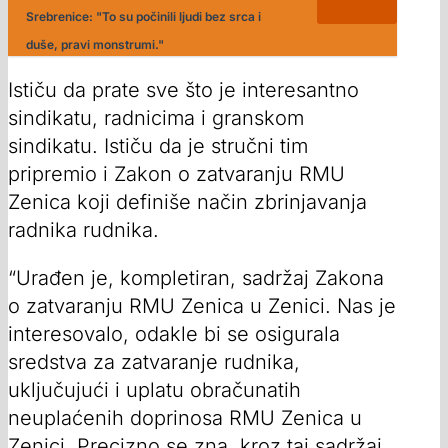
Srebrenice: "To su počinili ljudi bez srca i
duše, pravi monstrumi."
Ističu da prate sve što je interesantno
sindikatu, radnicima i granskom
sindikatu. Ističu da je stručni tim
pripremio i Zakon o zatvaranju RMU
Zenica koji definiše način zbrinjavanja
radnika rudnika.
“Urađen je, kompletiran, sadržaj Zakona
o zatvaranju RMU Zenica u Zenici. Nas je
interesovalo, odakle bi se osigurala
sredstva za zatvaranje rudnika,
uključujući i uplatu obračunatih
neuplaćenih doprinosa RMU Zenica u
Zenici. Precizno se zna, kroz taj sadržaj,