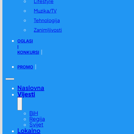
Lifestyle
Muzika/TV
Tehnologija
Zanimljivosti
OGLASI
I
KONKURSI
PROMO
Naslovna
Vijesti
BiH
Regija
Svijet
Lokalno