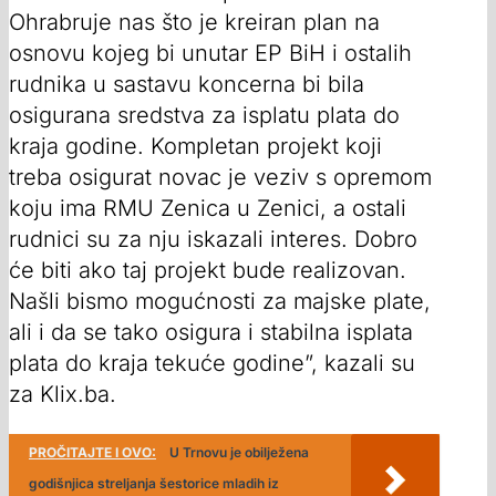
Ohrabruje nas što je kreiran plan na
osnovu kojeg bi unutar EP BiH i ostalih
rudnika u sastavu koncerna bi bila
osigurana sredstva za isplatu plata do
kraja godine. Kompletan projekt koji
treba osigurat novac je veziv s opremom
koju ima RMU Zenica u Zenici, a ostali
rudnici su za nju iskazali interes. Dobro
će biti ako taj projekt bude realizovan.
Našli bismo mogućnosti za majske plate,
ali i da se tako osigura i stabilna isplata
plata do kraja tekuće godine”, kazali su
za Klix.ba.
PROČITAJTE I OVO:
U Trnovu je obilježena
godišnjica streljanja šestorice mladih iz