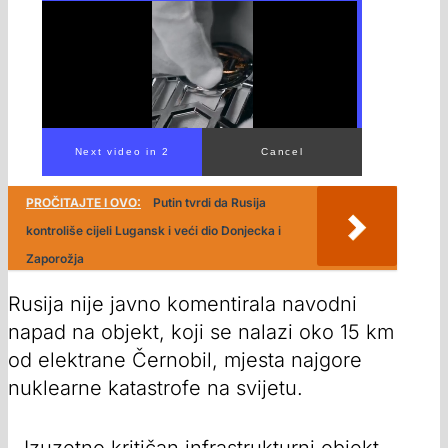
PROČITAJTE I OVO:
Putin tvrdi da Rusija
kontroliše cijeli Lugansk i veći dio Donjecka i
Zaporožja
Rusija nije javno komentirala navodni
napad na objekt, koji se nalazi oko 15 km
od elektrane Černobil, mjesta najgore
nuklearne katastrofe na svijetu.
– Izuzetno kritičan infrastrukturni objekt –