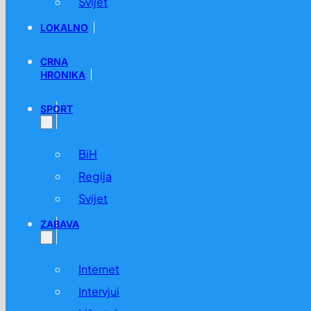
Svijet
LOKALNO
CRNA
HRONIKA
SPORT
BiH
Regija
Svijet
ZABAVA
Internet
Intervjui