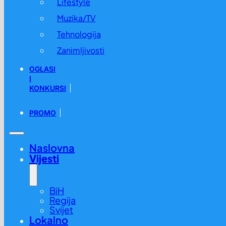
Lifestyle
Muzika/TV
Tehnologija
Zanimljivosti
OGLASI
I
KONKURSI
PROMO
Naslovna
Vijesti
BiH
Regija
Svijet
Lokalno