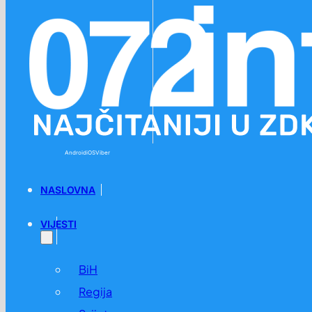
Preskoči na glavni sadržaj
Preskoči na podnožje
Android
iOS
Viber
NASLOVNA
VIJESTI
BiH
Regija