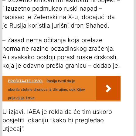
i izuzetno podmukao ruski napad –
napisao je Zelenski na X-u, dodajući da
je Rusija koristila jurišni dron Shahed.
– Zasad nema očitanja koja prelaze
normalne razine pozadinskog zračenja.
Ali svakako postoji porast ruske drskosti,
koja je odavno prešla granicu – dodao je.
PROČITAJTE I OVO:
Rusija tvrdi da je
oborila stotine dronova iz Ukrajine, dok Kijev
prijavljuje žrtve
U izjavi, IAEA je rekla da će tim uskoro
posjetiti lokaciju “kako bi pregledao
utjecaj“.