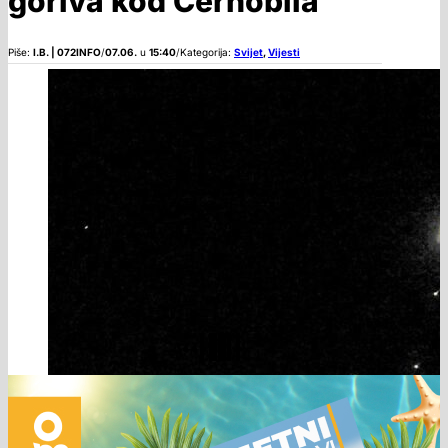
goriva kod Černobila
Piše:
I.B. | 072INFO
/
07.06.
u
15:40
/
Kategorija:
Svijet
,
Vijesti