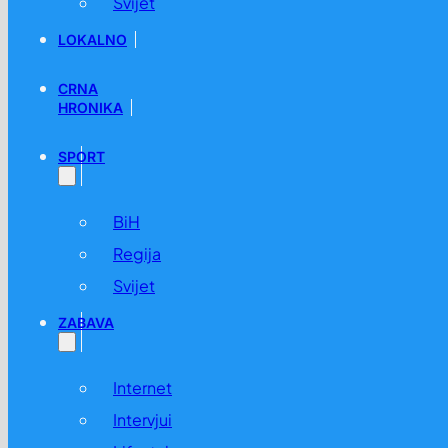
Svijet
LOKALNO
CRNA
HRONIKA
SPORT
BiH
Regija
Svijet
ZABAVA
Internet
Intervjui