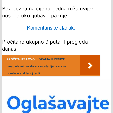
Bez obzira na cijenu, jedna ruža uvijek
nosi poruku ljubavi i pažnje.
Komentarišite članak:
Pročitano ukupno 9 puta, 1 pregleda
danas
PROČITAJTE I OVO:
DRAMA U ZENICI:
Iznad ulaznih vrata kuće ostavljena ručna
bomba u staklenoj tegli