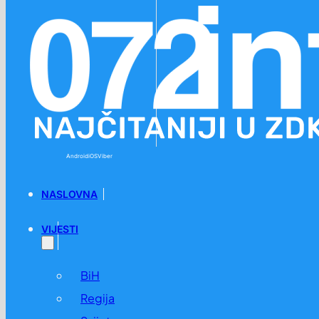
Preskoči na glavni sadržaj
Preskoči na podnožje
Android
iOS
Viber
NASLOVNA
VIJESTI
BiH
Regija