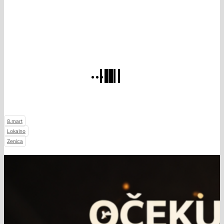
8.mart
Lokalno
Zenica