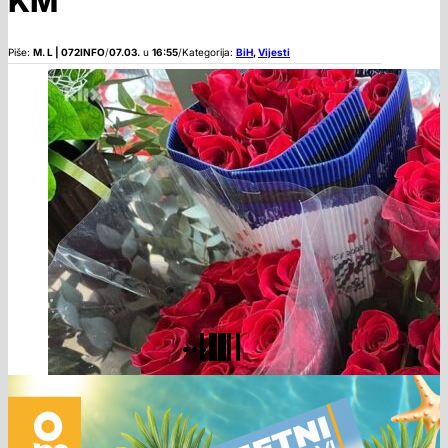
KM
Piše:
M. L | 072INFO
/
07.03.
u
16:55
/
Kategorija:
BiH
,
Vijesti