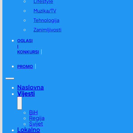
Lifestyle
Muzika/TV
Tehnologija
Zanimljivosti
OGLASI
I
KONKURSI
PROMO
Naslovna
Vijesti
BiH
Regija
Svijet
Lokalno