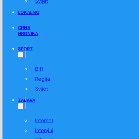
Svijet
LOKALNO
CRNA
HRONIKA
SPORT
BiH
Regija
Svijet
ZABAVA
Internet
Intervjui