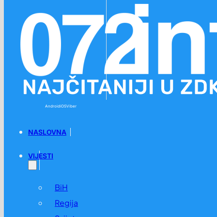
Preskoči na glavni sadržaj
Preskoči na podnožje
Android
iOS
Viber
NASLOVNA
VIJESTI
BiH
Regija