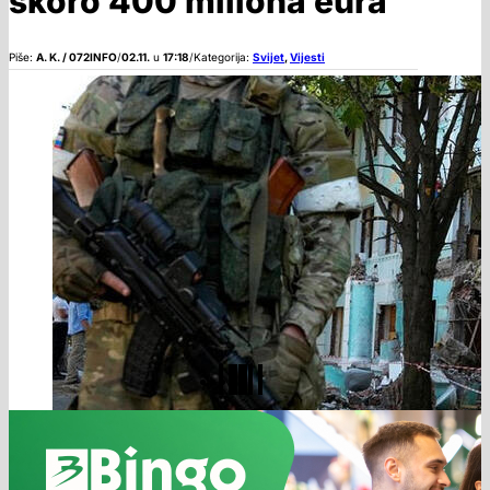
skoro 400 miliona eura
Piše:
A. K. / 072INFO
/
02.11.
u
17:18
/
Kategorija:
Svijet
,
Vijesti