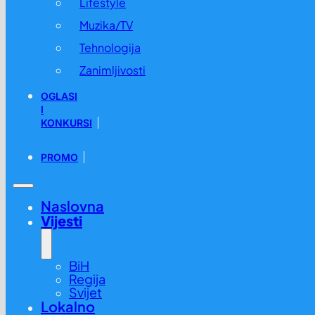
Lifestyle
Muzika/TV
Tehnologija
Zanimljivosti
OGLASI
I
KONKURSI
PROMO
Naslovna
Vijesti
BiH
Regija
Svijet
Lokalno