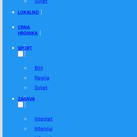
Svijet
LOKALNO
CRNA
HRONIKA
SPORT
BiH
Regija
Svijet
ZABAVA
Internet
Intervjui