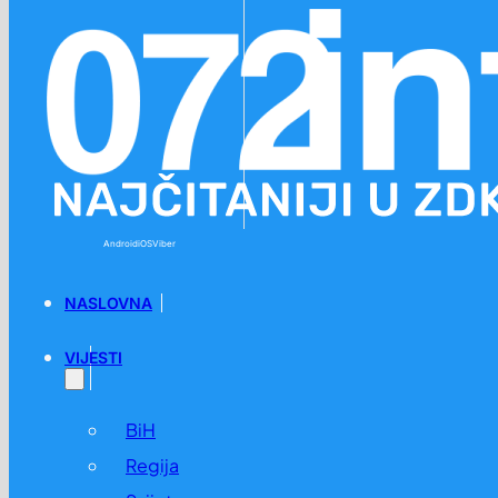
Preskoči na glavni sadržaj
Preskoči na podnožje
Android
iOS
Viber
NASLOVNA
VIJESTI
BiH
Regija