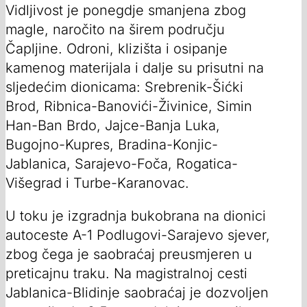
Vidljivost je ponegdje smanjena zbog
magle, naročito na širem području
Čapljine. Odroni, klizišta i osipanje
kamenog materijala i dalje su prisutni na
sljedećim dionicama: Srebrenik-Šićki
Brod, Ribnica-Banovići-Živinice, Simin
Han-Ban Brdo, Jajce-Banja Luka,
Bugojno-Kupres, Bradina-Konjic-
Jablanica, Sarajevo-Foča, Rogatica-
Višegrad i Turbe-Karanovac.
U toku je izgradnja bukobrana na dionici
autoceste A-1 Podlugovi-Sarajevo sjever,
zbog čega je saobraćaj preusmjeren u
preticajnu traku. Na magistralnoj cesti
Jablanica-Blidinje saobraćaj je dozvoljen