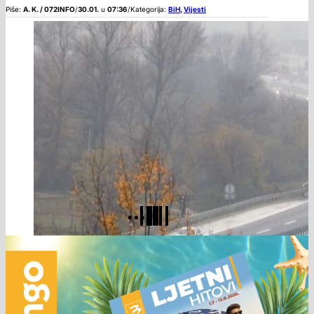
Piše:
A. K. / 072INFO
/
30.01.
u
07:36
/
Kategorija:
BiH
,
Vijesti