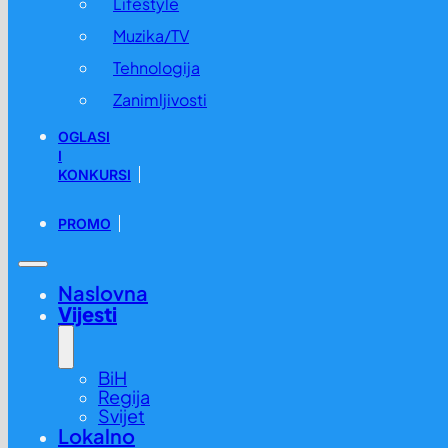
Lifestyle
Muzika/TV
Tehnologija
Zanimljivosti
OGLASI
I
KONKURSI
PROMO
Naslovna
Vijesti
BiH
Regija
Svijet
Lokalno