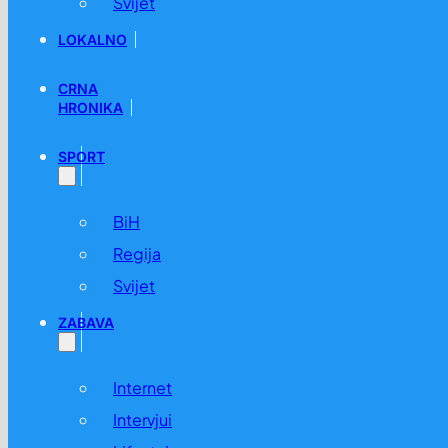
Svijet
LOKALNO
CRNA
HRONIKA
SPORT
BiH
Regija
Svijet
ZABAVA
Internet
Intervjui