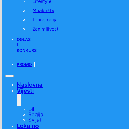
Lifestyle
Muzika/TV
Tehnologija
Zanimljivosti
OGLASI
I
KONKURSI
PROMO
Naslovna
Vijesti
BiH
Regija
Svijet
Lokalno