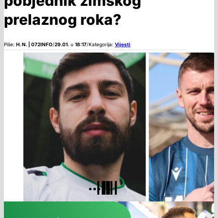
pobjednik zimskog
prelaznog roka?
Piše:
H. N. | 072INFO
/
29.01.
u
18:17
/
Kategorija:
Vijesti