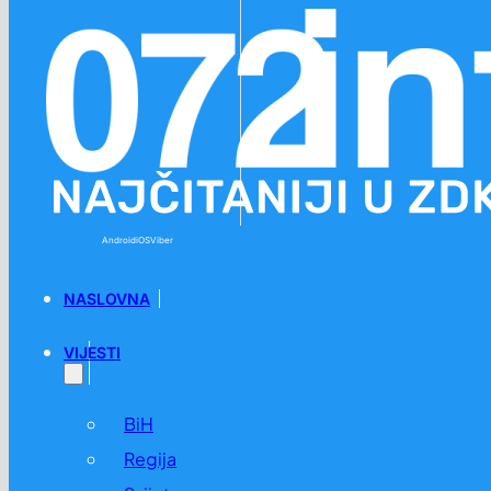
Preskoči na glavni sadržaj
Preskoči na podnožje
Android
iOS
Viber
NASLOVNA
VIJESTI
BiH
Regija