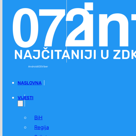
Preskoči na glavni sadržaj
Preskoči na podnožje
Android
iOS
Viber
NASLOVNA
VIJESTI
BiH
Regija