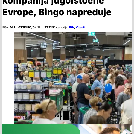
kompanija jugoistočne
Evrope, Bingo napreduje
Piše:
M. L | 072INFO
/
04.11.
u
23:13
/
Kategorija:
BiH
,
Vijesti