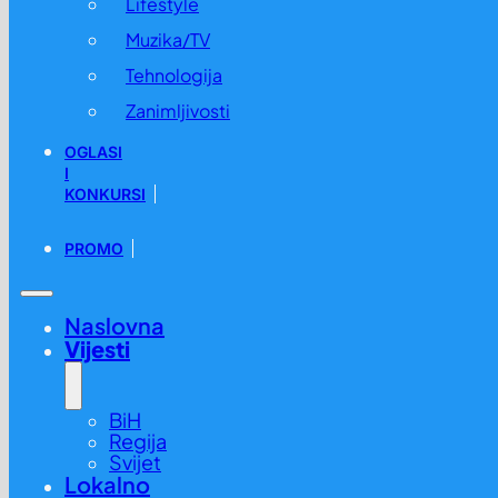
Lifestyle
Muzika/TV
Tehnologija
Zanimljivosti
OGLASI
I
KONKURSI
PROMO
Naslovna
Vijesti
BiH
Regija
Svijet
Lokalno