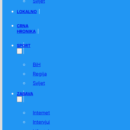
Svijet
LOKALNO
CRNA
HRONIKA
SPORT
BiH
Regija
Svijet
ZABAVA
Internet
Intervjui