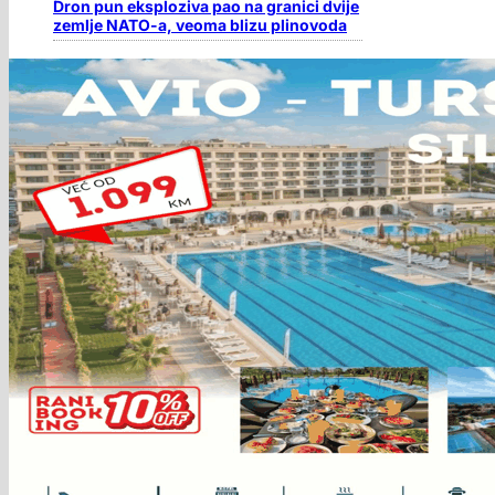
Dron pun eksploziva pao na granici dvije
zemlje NATO-a, veoma blizu plinovoda