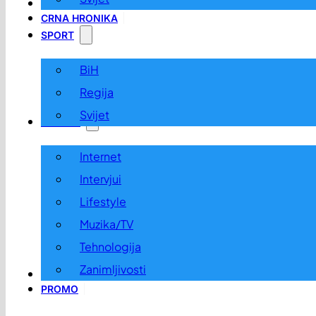
LOKALNO
CRNA HRONIKA
SPORT
BiH
Regija
Svijet
ZABAVA
Internet
Intervjui
Lifestyle
Muzika/TV
Tehnologija
Zanimljivosti
OGLASI I KONKURSI
PROMO