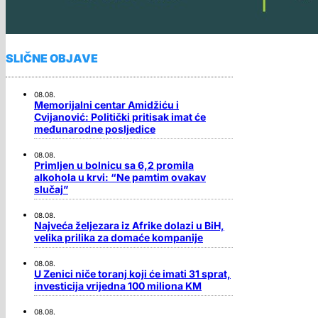
SLIČNE OBJAVE
08.08.
Memorijalni centar Amidžiću i
Cvijanović: Politički pritisak imat će
međunarodne posljedice
08.08.
Primljen u bolnicu sa 6,2 promila
alkohola u krvi: “Ne pamtim ovakav
slučaj”
08.08.
Najveća željezara iz Afrike dolazi u BiH,
velika prilika za domaće kompanije
08.08.
U Zenici niče toranj koji će imati 31 sprat,
investicija vrijedna 100 miliona KM
08.08.