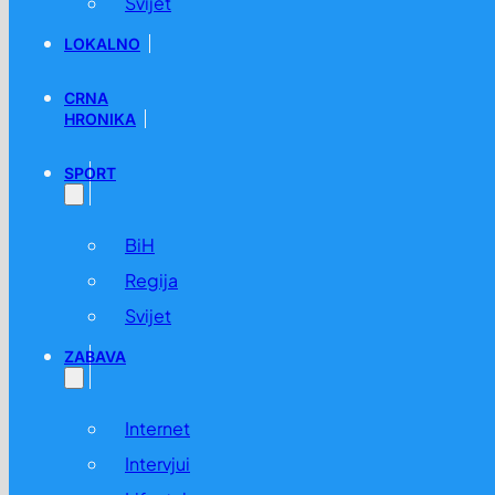
Svijet
LOKALNO
CRNA
HRONIKA
SPORT
BiH
Regija
Svijet
ZABAVA
Internet
Intervjui