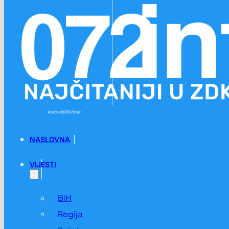
Preskoči na glavni sadržaj
Preskoči na podnožje
Android
iOS
Viber
NASLOVNA
VIJESTI
BiH
Regija