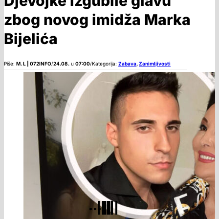
Djevojke izgubile glavu
zbog novog imidža Marka
Bijelića
Piše:
M. L | 072INFO
/
24.08.
u
07:00
/
Kategorija:
Zabava
,
Zanimljivosti