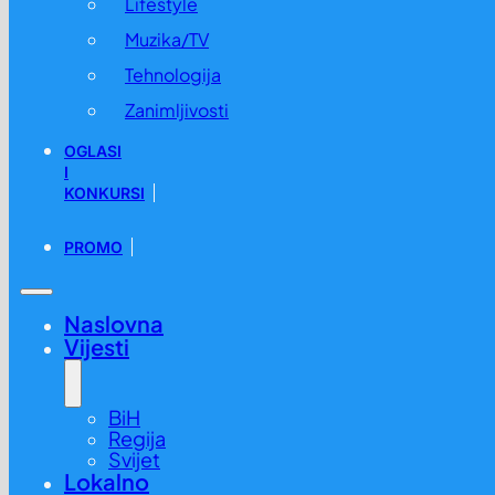
Lifestyle
Muzika/TV
Tehnologija
Zanimljivosti
OGLASI
I
KONKURSI
PROMO
Naslovna
Vijesti
BiH
Regija
Svijet
Lokalno