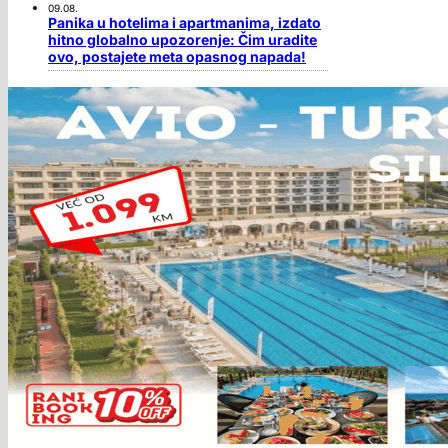
09.08.
Panika u hotelima i apartmanima, izdato
hitno globalno upozorenje: Čim uradite
ovo, postajete meta opasnog napada!