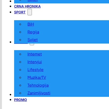
LOKALNO
CRNA HRONIKA
SPORT
BiH
Regija
Svijet
ZABAVA
Internet
Intervjui
Lifestyle
Muzika/TV
Tehnologija
Zanimljivosti
OGLASI I KONKURSI
PROMO