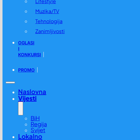
Lifestyle
Muzika/TV
Tehnologija
Zanimljivosti
OGLASI
I
KONKURSI
PROMO
Naslovna
Vijesti
BiH
Regija
Svijet
Lokalno