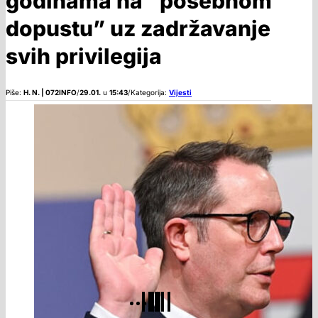
godinama na “posebnom
dopustu” uz zadržavanje
svih privilegija
Piše:
H. N. | 072INFO
/
29.01.
u
15:43
/
Kategorija:
Vijesti