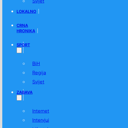
Svijet
LOKALNO
CRNA
HRONIKA
SPORT
BiH
Regija
Svijet
ZABAVA
Internet
Intervjui