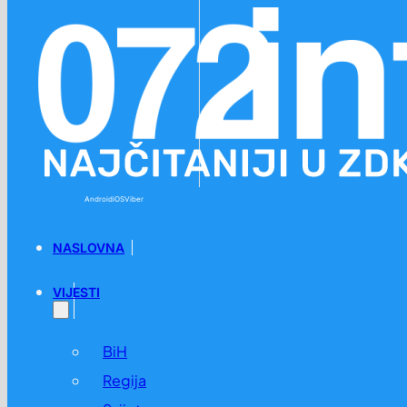
Preskoči na glavni sadržaj
Preskoči na podnožje
Android
iOS
Viber
NASLOVNA
VIJESTI
BiH
Regija