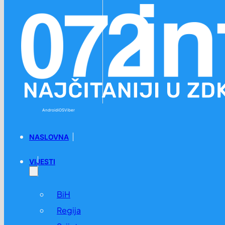
Preskoči na glavni sadržaj
Preskoči na podnožje
Android
iOS
Viber
NASLOVNA
VIJESTI
BiH
Regija