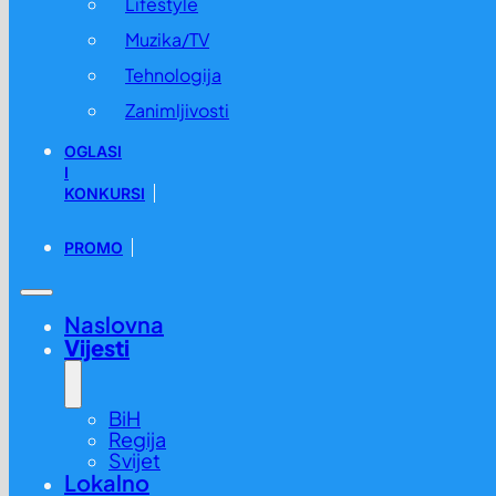
Lifestyle
Muzika/TV
Tehnologija
Zanimljivosti
OGLASI
I
KONKURSI
PROMO
Naslovna
Vijesti
BiH
Regija
Svijet
Lokalno