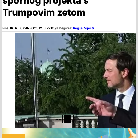
spornog projekta s
Trumpovim zetom
Piše:
IR. A. | 072INFO
/
15.12.
u
22:05
/
Kategorija:
Regija
,
Vijesti