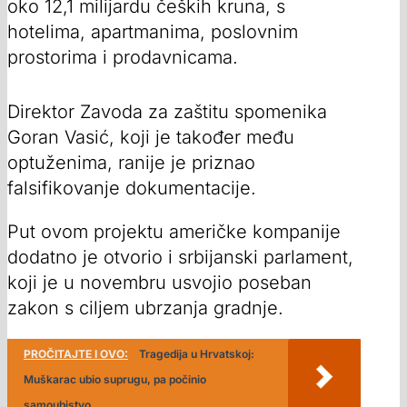
oko 12,1 milijardu čeških kruna, s
hotelima, apartmanima, poslovnim
prostorima i prodavnicama.
Direktor Zavoda za zaštitu spomenika
Goran Vasić, koji je također među
optuženima, ranije je priznao
falsifikovanje dokumentacije.
Put ovom projektu američke kompanije
dodatno je otvorio i srbijanski parlament,
koji je u novembru usvojio poseban
zakon s ciljem ubrzanja gradnje.
PROČITAJTE I OVO:
Tragedija u Hrvatskoj:
Muškarac ubio suprugu, pa počinio
samoubistvo