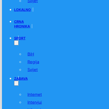
Svijet
LOKALNO
CRNA
HRONIKA
SPORT
BiH
Regija
Svijet
ZABAVA
Internet
Intervjui