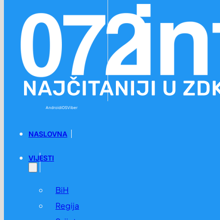
Preskoči na glavni sadržaj
Preskoči na podnožje
Android
iOS
Viber
NASLOVNA
VIJESTI
BiH
Regija