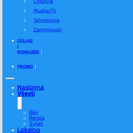
Lifestyle
Muzika/TV
Tehnologija
Zanimljivosti
OGLASI
I
KONKURSI
PROMO
Naslovna
Vijesti
BiH
Regija
Svijet
Lokalno