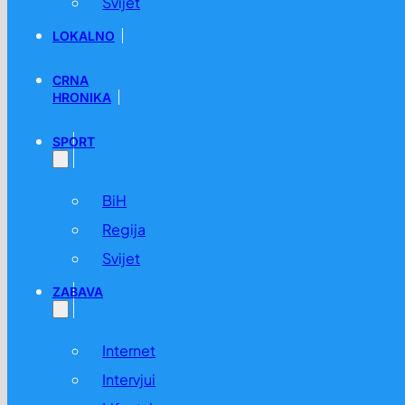
Svijet
LOKALNO
CRNA
HRONIKA
SPORT
BiH
Regija
Svijet
ZABAVA
Internet
Intervjui