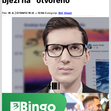
bježi na “otvoreno”
Piše:
IR. A. | 072INFO
/
16.12.
u
13:58
/
Kategorija:
BiH
,
Vijesti