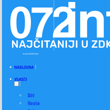
Preskoči na glavni sadržaj
Preskoči na podnožje
Android
iOS
Viber
NASLOVNA
VIJESTI
BiH
Regija