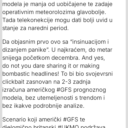
modela je manja od uobičajene te zadaje
operativnim meteorolozima glavobolje.
Tada telekonekcije mogu dati bolji uvid u
stanje za naredni period.
Da objasnim prvo ovo sa “insinuacijom i
dizanjem panike”. U najkraćem, do metar
snijega početkom decembra. And yes,
do not you dare sharing it or making
bombastic headlines! To bi bio svojevrsni
clickbait zasnovan na 2-3 zadnja
izračuna američkog #GFS prognoznog
modela, bez utemeljenosti s trendom i
bez ikakve podrobnije analize.
Scenario koji američki #GFS te
djelomično britanski #UKMO podržava