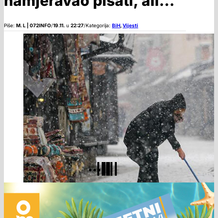
namjeravao pisati, ali…
Piše:
M. L | 072INFO
/
19.11.
u
22:27
/
Kategorija:
BiH
,
Vijesti