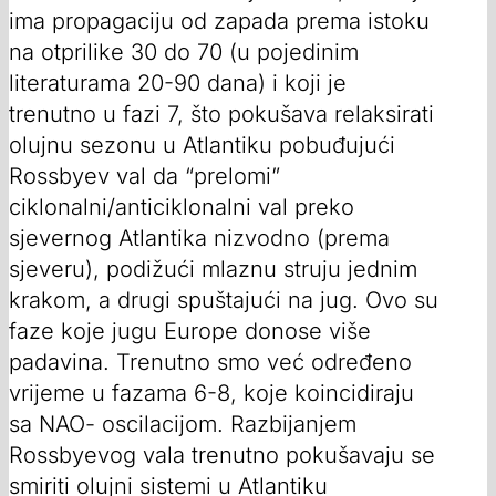
ima propagaciju od zapada prema istoku
na otprilike 30 do 70 (u pojedinim
literaturama 20-90 dana) i koji je
trenutno u fazi 7, što pokušava relaksirati
olujnu sezonu u Atlantiku pobuđujući
Rossbyev val da “prelomi”
ciklonalni/anticiklonalni val preko
sjevernog Atlantika nizvodno (prema
sjeveru), podižući mlaznu struju jednim
krakom, a drugi spuštajući na jug. Ovo su
faze koje jugu Europe donose više
padavina. Trenutno smo već određeno
vrijeme u fazama 6-8, koje koincidiraju
sa NAO- oscilacijom. Razbijanjem
Rossbyevog vala trenutno pokušavaju se
smiriti olujni sistemi u Atlantiku