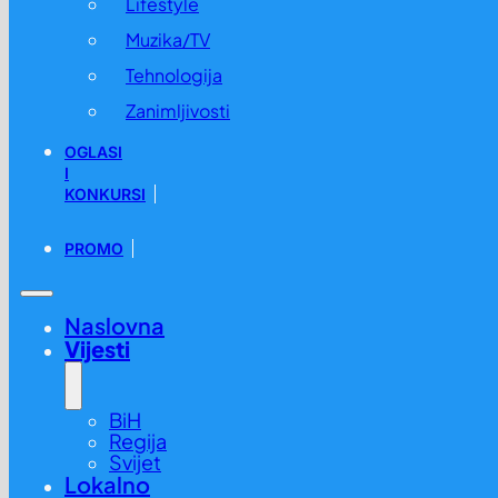
Lifestyle
Muzika/TV
Tehnologija
Zanimljivosti
OGLASI
I
KONKURSI
PROMO
Naslovna
Vijesti
BiH
Regija
Svijet
Lokalno