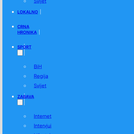
Svijet
LOKALNO
CRNA
HRONIKA
SPORT
BiH
Regija
Svijet
ZABAVA
Internet
Intervjui