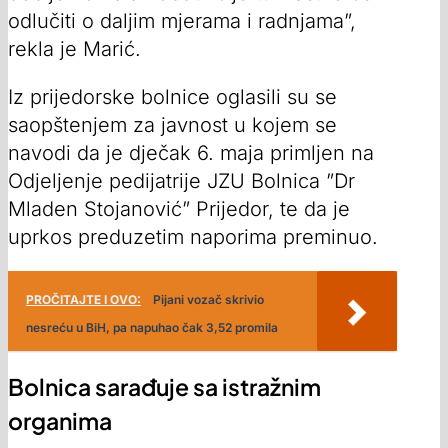
odlučiti o daljim mjerama i radnjama”,
rekla je Marić.
Iz prijedorske bolnice oglasili su se
saopštenjem za javnost u kojem se
navodi da je dječak 6. maja primljen na
Odjeljenje pedijatrije JZU Bolnica ”Dr
Mladen Stojanović” Prijedor, te da je
uprkos preduzetim naporima preminuo.
PROČITAJTE I OVO:
Pijani vozač skrivio
nesreću u BiH, pa napuhao čak 3,52 promila
Bolnica sarađuje sa istražnim
organima