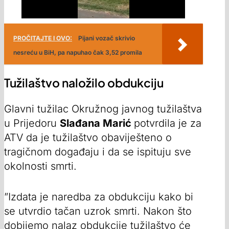
PROČITAJTE I OVO:
Pijani vozač skrivio
nesreću u BiH, pa napuhao čak 3,52 promila
Tužilaštvo naložilo obdukciju
Glavni tužilac Okružnog javnog tužilaštva
u Prijedoru
Slađana Marić
potvrdila je za
ATV da je tužilaštvo obaviješteno o
tragičnom događaju i da se ispituju sve
okolnosti smrti.
”Izdata je naredba za obdukciju kako bi
se utvrdio tačan uzrok smrti. Nakon što
dobijemo nalaz obdukcije tužilaštvo će