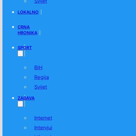
Svijet
LOKALNO
CRNA
HRONIKA
SPORT
BiH
Regija
Svijet
ZABAVA
Internet
Intervjui