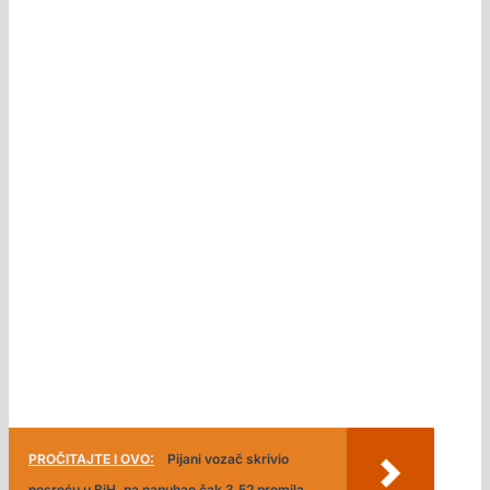
PROČITAJTE I OVO:
Pijani vozač skrivio
nesreću u BiH, pa napuhao čak 3,52 promila