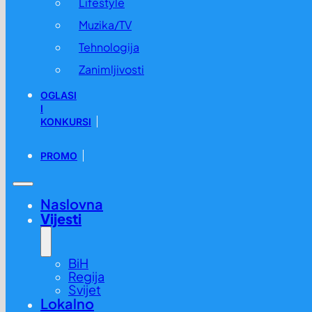
Lifestyle
Muzika/TV
Tehnologija
Zanimljivosti
OGLASI
I
KONKURSI
PROMO
Naslovna
Vijesti
BiH
Regija
Svijet
Lokalno