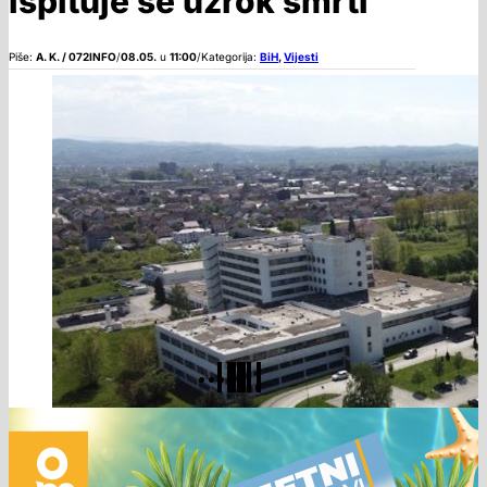
ispituje se uzrok smrti
Piše:
A. K. / 072INFO
/
08.05.
u
11:00
/
Kategorija:
BiH
,
Vijesti