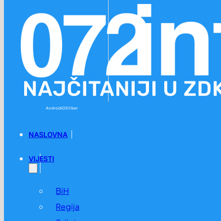
Preskoči na glavni sadržaj
Preskoči na podnožje
Android
iOS
Viber
NASLOVNA
VIJESTI
BiH
Regija