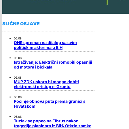
SLIČNE OBJAVE
06.08.
OHR spreman na dijalog sa svim
političkim akterima u BiH
06.08.
Istraživanje: Električni romobili opasniji
od motora i bicikala
06.08.
MUP ZDK uskoro bi mogao dobiti
elektronski pristup e-Gruntu
06.08.
Počinje obnova puta prema granici s
Hrvatskom
06.08.
Tuzlak se popeo na Elbrus nakon
tragedije planinara iz BiH: Otkrio zamke