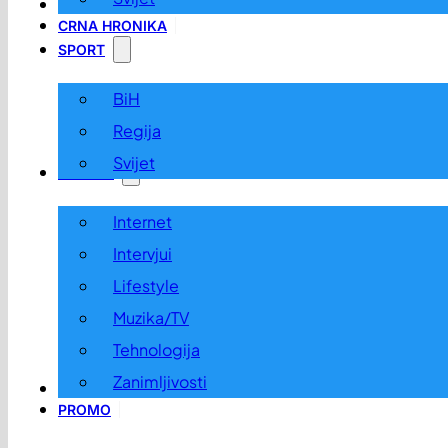
LOKALNO
CRNA HRONIKA
SPORT
BiH
Regija
Svijet
ZABAVA
Internet
Intervjui
Lifestyle
Muzika/TV
Tehnologija
Zanimljivosti
OGLASI I KONKURSI
PROMO