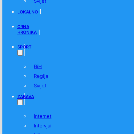
Svijet
LOKALNO
CRNA
HRONIKA
SPORT
BiH
Regija
Svijet
ZABAVA
Internet
Intervjui