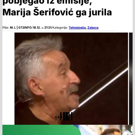
pobjegao iz emisije,
Marija Šerifović ga jurila
Piše:
M. L | 072INFO
/
18.12.
u
21:21
/
Kategorija:
Tehnologija
,
Zabava