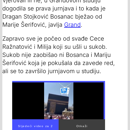
Vjerovali ili ne, u Grandovom studiju
dogodila se prava jurnjava i to kada je
Dragan Stojković Bosanac bježao od
Marije Šerifović, javlja
Grand
.
Zapravo sve je počeo od svađe Cece
Ražnatović i Milija koji su ušli u sukob.
Sukob nije zaobišao ni Bosanca i Mariju
Šerifović koja je pokušala da zavede red,
ali se to završilo jurnjavom u studiju.
00:00
/
03:01