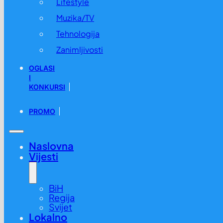
Lifestyle
Muzika/TV
Tehnologija
Zanimljivosti
OGLASI
I
KONKURSI
PROMO
Naslovna
Vijesti
BiH
Regija
Svijet
Lokalno