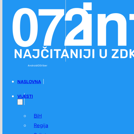
Preskoči na glavni sadržaj
Preskoči na podnožje
Android
iOS
Viber
NASLOVNA
VIJESTI
BiH
Regija