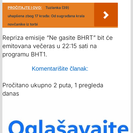
PROČITAJTE I OVO:
Tuzlanka (39)
uhapšena zbog 17 krađa: Od sugrađana krala
novčanike iz torbi
Repriza emisije “Ne gasite BHRT” bit će
emitovana večeras u 22:15 sati na
programu BHT1.
Komentarišite članak:
Pročitano ukupno 2 puta, 1 pregleda
danas