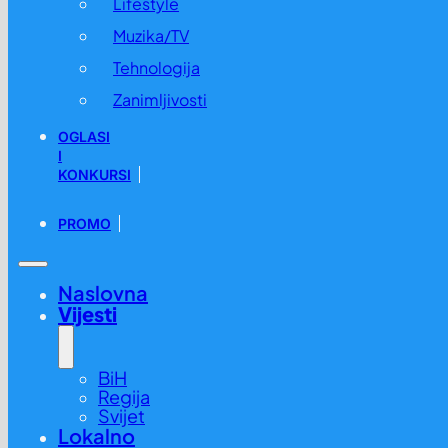
Lifestyle
Muzika/TV
Tehnologija
Zanimljivosti
OGLASI
I
KONKURSI
PROMO
Naslovna
Vijesti
BiH
Regija
Svijet
Lokalno