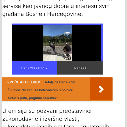
servisa kao javnog dobra u interesu svih
građana Bosne i Hercegovine.
PROČITAJTE I OVO:
Detalji nesreće kod
Živinica: “Jureći sa bolesnikom u bolnicu
sletio s puta, poginuo saputnik”
U emisiju su pozvani predstavnici
zakonodavne i izvršne vlasti,
rukovodstva javnih emitera, regulatornih