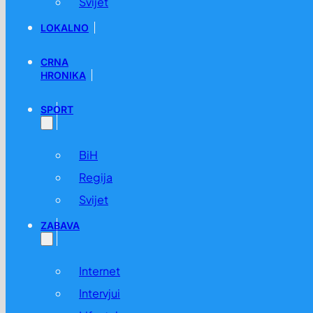
Svijet
LOKALNO
CRNA
HRONIKA
SPORT
BiH
Regija
Svijet
ZABAVA
Internet
Intervjui