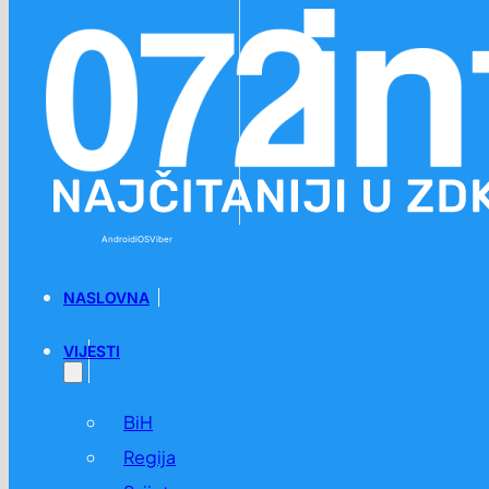
Preskoči na glavni sadržaj
Preskoči na podnožje
Android
iOS
Viber
NASLOVNA
VIJESTI
BiH
Regija