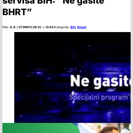
servisa BiH: “Ne gasite
BHRT”
Piše:
A. K. / 072INFO
/
29.01.
u
13:43
/
Kategorija:
BiH
,
Vijesti