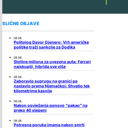
SLIČNE OBJAVE
08.08.
Politolog Davor Gjenero: Vrh američke
politike traži sankcije za Dodika
08.08.
Stotine miliona za uvezena auta: Ferrari
najskuplji, hibrida sve više
08.08.
Zaboravio suprugu na granici pa
nastavio prema Njemačkoj: Shvatio tek
kilometrima kasnije
08.08.
Nakon osvježenja ponovo “pakao” na
preko 40 stepeni
08.08.
Potresna poruka imama nakon smrti