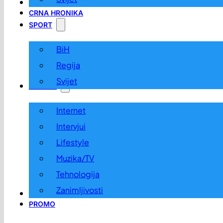
LOKALNO
CRNA HRONIKA
SPORT
BiH
Regija
Svijet
ZABAVA
Internet
Intervjui
Lifestyle
Muzika/TV
Tehnologija
Zanimljivosti
OGLASI I KONKURSI
PROMO