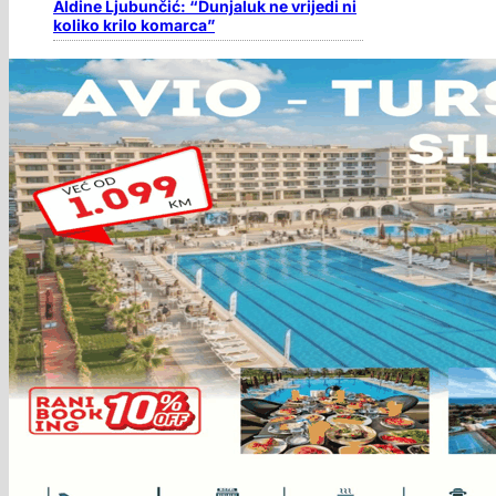
Aldine Ljubunčić: “Dunjaluk ne vrijedi ni
koliko krilo komarca”