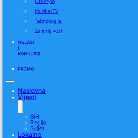
Lifestyle
Muzika/TV
Tehnologija
Zanimljivosti
OGLASI
I
KONKURSI
PROMO
Naslovna
Vijesti
BiH
Regija
Svijet
Lokalno