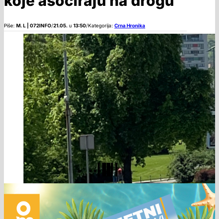
koje asociraju na drogu
Piše:
M. L | 072INFO
/
21.05.
u
13:50
/
Kategorija:
Crna Hronika