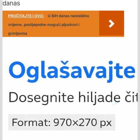
danas
PROČITAJTE I OVO:
U BiH danas nestabilno
vrijeme, poslijepodne mogući pljuskovi i
grmljavina