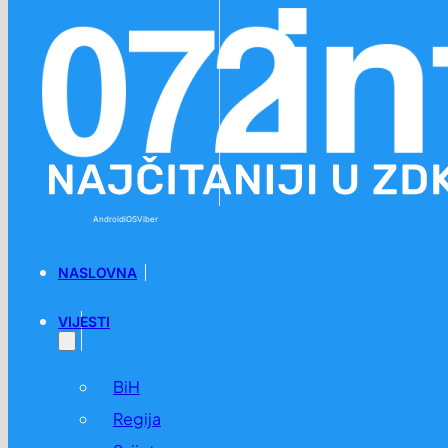
Preskoči na glavni sadržaj
Preskoči na podnožje
Android
iOS
Viber
NASLOVNA
VIJESTI
BiH
Regija