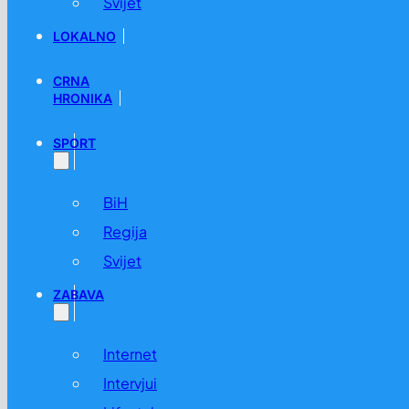
Svijet
LOKALNO
CRNA
HRONIKA
SPORT
BiH
Regija
Svijet
ZABAVA
Internet
Intervjui