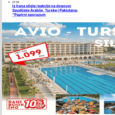
07.08.
Iz Irana stigle reakcije na dogovor
Saudijske Arabije, Turske i Pakistana:
“Papirni sporazum