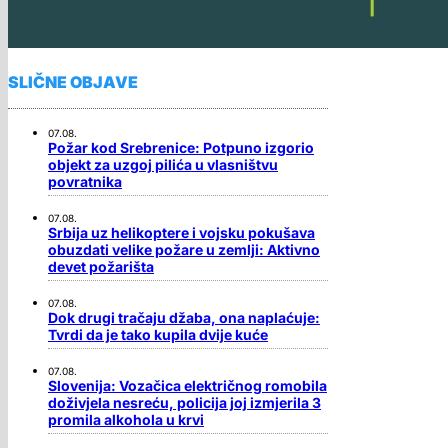
SLIČNE OBJAVE
07.08.
Požar kod Srebrenice: Potpuno izgorio
objekt za uzgoj pilića u vlasništvu
povratnika
07.08.
Srbija uz helikoptere i vojsku pokušava
obuzdati velike požare u zemlji: Aktivno
devet požarišta
07.08.
Dok drugi tračaju džaba, ona naplaćuje:
Tvrdi da je tako kupila dvije kuće
07.08.
Slovenija: Vozačica električnog romobila
doživjela nesreću, policija joj izmjerila 3
promila alkohola u krvi