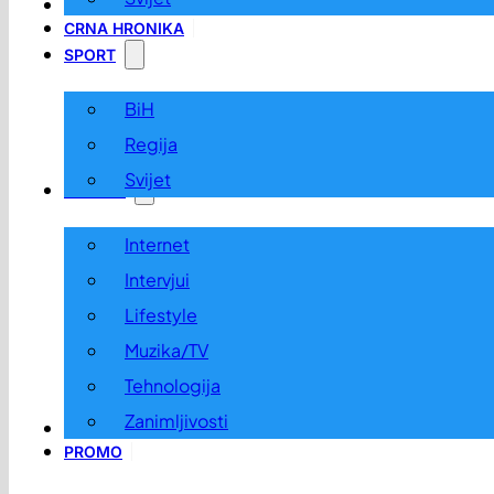
LOKALNO
CRNA HRONIKA
SPORT
BiH
Regija
Svijet
ZABAVA
Internet
Intervjui
Lifestyle
Muzika/TV
Tehnologija
Zanimljivosti
OGLASI I KONKURSI
PROMO