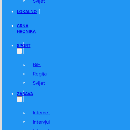
Svijet
LOKALNO
CRNA
HRONIKA
SPORT
BiH
Regija
Svijet
ZABAVA
Internet
Intervjui