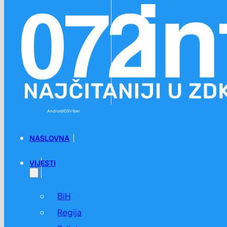
Preskoči na glavni sadržaj
Preskoči na podnožje
Android
iOS
Viber
NASLOVNA
VIJESTI
BiH
Regija