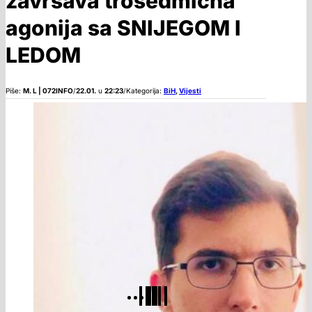
završava trosedmična
agonija sa SNIJEGOM I
LEDOM
Piše:
M. L | 072INFO
/
22.01.
u
22:23
/
Kategorija:
BiH
,
Vijesti