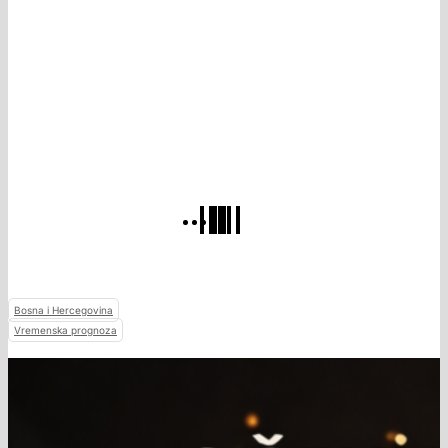
Bosna i Hercegovina
Vremenska prognoza