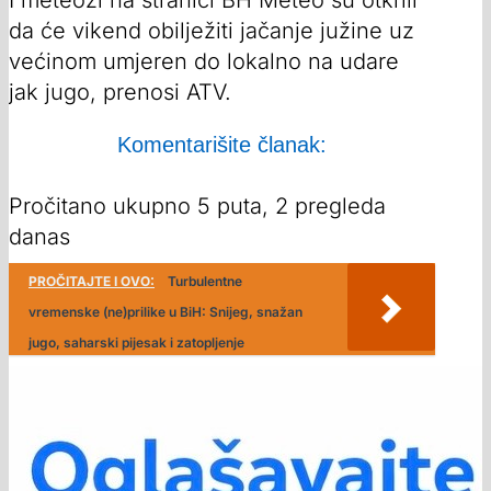
da će vikend obilježiti jačanje južine uz
većinom umjeren do lokalno na udare
jak jugo, prenosi ATV.
Komentarišite članak:
Pročitano ukupno 5 puta, 2 pregleda
danas
PROČITAJTE I OVO:
Turbulentne
vremenske (ne)prilike u BiH: Snijeg, snažan
jugo, saharski pijesak i zatopljenje