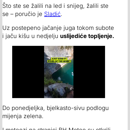
Što ste se žalili na led i snijeg, žalili ste
se – poručio je
Sladić
.
Uz postepeno jačanje juga tokom subote
i jaču kišu u nedjelju
uslijediće topljenje.
Do ponedjeljka, bjelkasto-sivu podlogu
mijenja zelena.
I meteozi na stranici BH Meteo su otkrili