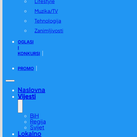
Lifestyle
Muzika/TV
Tehnologija
Zanimljivosti
OGLASI
I
KONKURSI
PROMO
Naslovna
Vijesti
BiH
Regija
Svijet
Lokalno