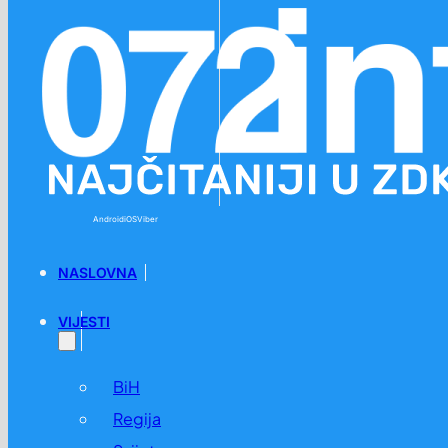
Preskoči na glavni sadržaj
Preskoči na podnožje
Android
iOS
Viber
NASLOVNA
VIJESTI
BiH
Regija