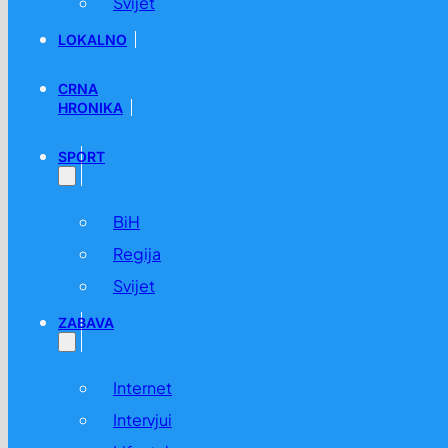
Svijet
LOKALNO
CRNA
HRONIKA
SPORT
BiH
Regija
Svijet
ZABAVA
Internet
Intervjui