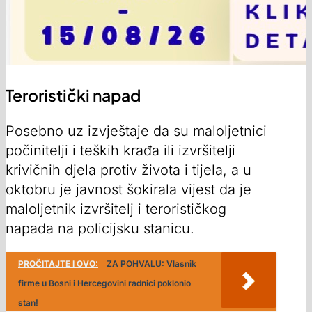
Teroristički napad
Posebno uz izvještaje da su maloljetnici
počinitelji i teških krađa ili izvršitelji
krivičnih djela protiv života i tijela, a u
oktobru je javnost šokirala vijest da je
maloljetnik izvršitelj i terorističkog
napada na policijsku stanicu.
PROČITAJTE I OVO:
ZA POHVALU: Vlasnik
firme u Bosni i Hercegovini radnici poklonio
stan!