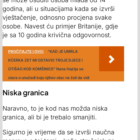
godina, ali u situacijama kada se izvrši
vještačenje, odnosno procjena svake
osobe. Navest ću primjer Britanije, gdje
je sa 10 godina krivična odgovornost.
PROČITAJTE I OVO:
“KAD JE UMRLA
KĆERKA ZET MI OSTAVIO TROJE DJECE I
OTIŠAO KOD KOMŠINICE” Nana Hajrija se
stara o unučadi koju njihov otac ne želi da vidi
Niska granica
Naravno, to je kod nas možda niska
granica, ali bi je trebalo smanjiti.
Sigurno je vrijeme da se izvrši naučna