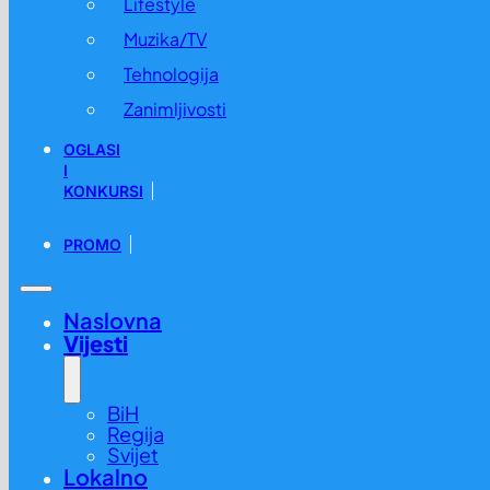
Lifestyle
Muzika/TV
Tehnologija
Zanimljivosti
OGLASI
I
KONKURSI
PROMO
Naslovna
Vijesti
BiH
Regija
Svijet
Lokalno