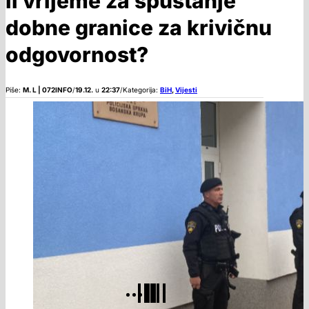
li vrijeme za spuštanje
dobne granice za krivičnu
odgovornost?
Piše:
M. L | 072INFO
/
19.12.
u
22:37
/
Kategorija:
BiH
,
Vijesti