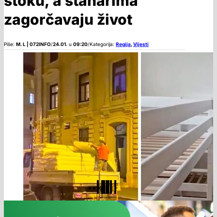
stoku, a stanarima
zagorčavaju život
Piše:
M. L | 072INFO
/
24.01.
u
09:20
/
Kategorija:
Regija
,
Vijesti