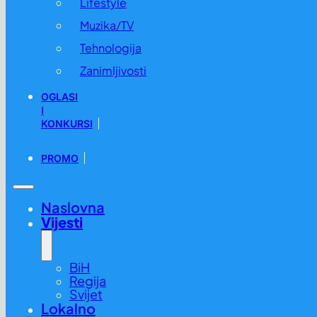
Lifestyle
Muzika/TV
Tehnologija
Zanimljivosti
OGLASI
I
KONKURSI
PROMO
Naslovna
Vijesti
BiH
Regija
Svijet
Lokalno