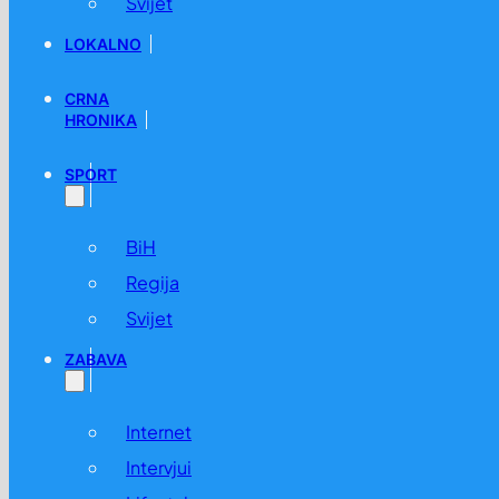
Svijet
LOKALNO
CRNA
HRONIKA
SPORT
BiH
Regija
Svijet
ZABAVA
Internet
Intervjui