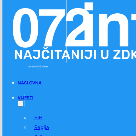
Preskoči na glavni sadržaj
Preskoči na podnožje
Android
iOS
Viber
NASLOVNA
VIJESTI
BiH
Regija