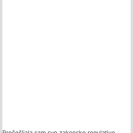
Prečešljala sam sve zakonske regulative,