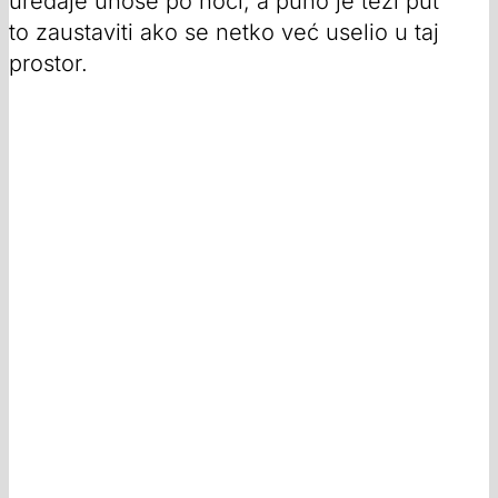
uređaje unose po noći, a puno je teži put
to zaustaviti ako se netko već uselio u taj
prostor.