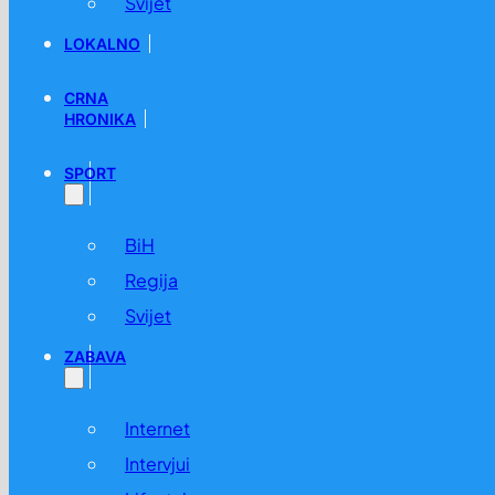
Svijet
LOKALNO
CRNA
HRONIKA
SPORT
BiH
Regija
Svijet
ZABAVA
Internet
Intervjui