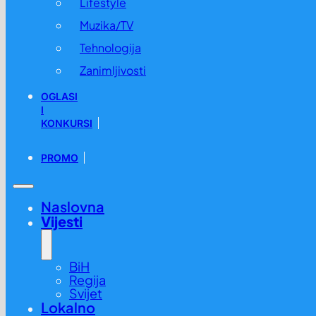
Lifestyle
Muzika/TV
Tehnologija
Zanimljivosti
OGLASI
I
KONKURSI
PROMO
Naslovna
Vijesti
BiH
Regija
Svijet
Lokalno