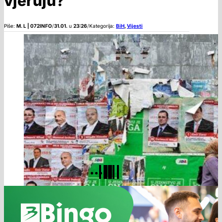
vjeruju?
Piše:
M. L | 072INFO
/
31.01.
u
23:26
/
Kategorija:
BiH
,
Vijesti