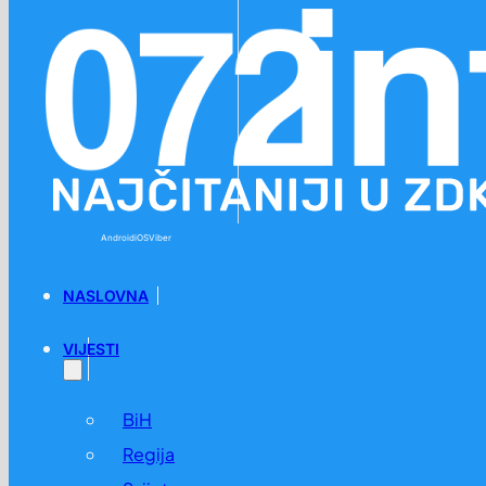
Preskoči na glavni sadržaj
Preskoči na podnožje
Android
iOS
Viber
NASLOVNA
VIJESTI
BiH
Regija