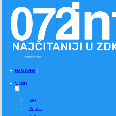
Preskoči na glavni sadržaj
Preskoči na podnožje
Android
iOS
Viber
NASLOVNA
VIJESTI
BiH
Regija