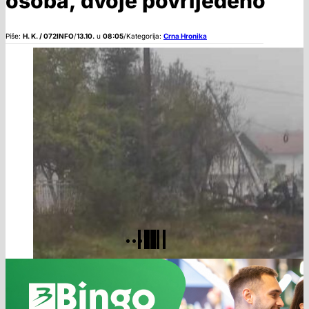
osoba, dvoje povrijeđeno
Piše:
H. K. / 072INFO
/
13.10.
u
08:05
/
Kategorija:
Crna Hronika