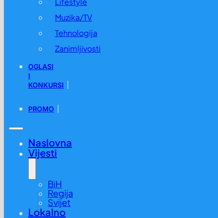
Lifestyle
Muzika/TV
Tehnologija
Zanimljivosti
OGLASI
I
KONKURSI
PROMO
Naslovna
Vijesti
BiH
Regija
Svijet
Lokalno