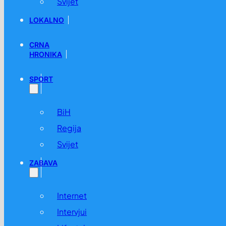
Svijet
LOKALNO
CRNA
HRONIKA
SPORT
BiH
Regija
Svijet
ZABAVA
Internet
Intervjui