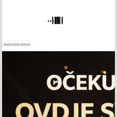
Saobraćajna nesreća