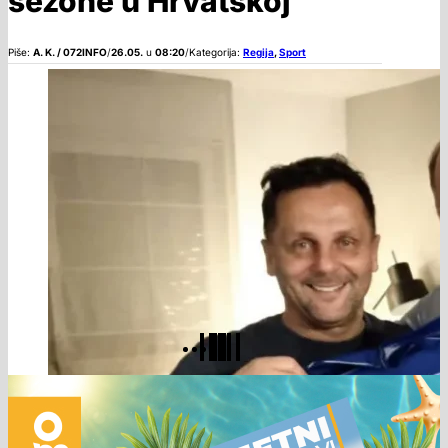
sezone u Hrvatskoj
Piše:
A. K. / 072INFO
/
26.05.
u
08:20
/
Kategorija:
Regija
,
Sport