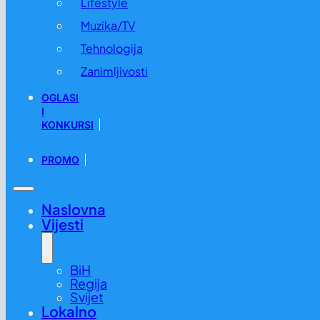
Lifestyle
Muzika/TV
Tehnologija
Zanimljivosti
OGLASI
I
KONKURSI
PROMO
Naslovna
Vijesti
BiH
Regija
Svijet
Lokalno