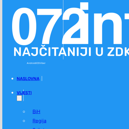
Preskoči na glavni sadržaj
Preskoči na podnožje
Android
iOS
Viber
NASLOVNA
VIJESTI
BiH
Regija