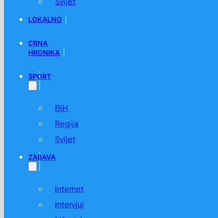
Svijet
LOKALNO
CRNA
HRONIKA
SPORT
BiH
Regija
Svijet
ZABAVA
Internet
Intervjui