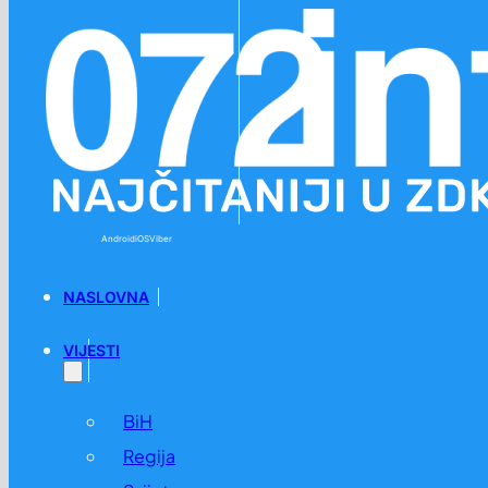
Preskoči na glavni sadržaj
Preskoči na podnožje
Android
iOS
Viber
NASLOVNA
VIJESTI
BiH
Regija