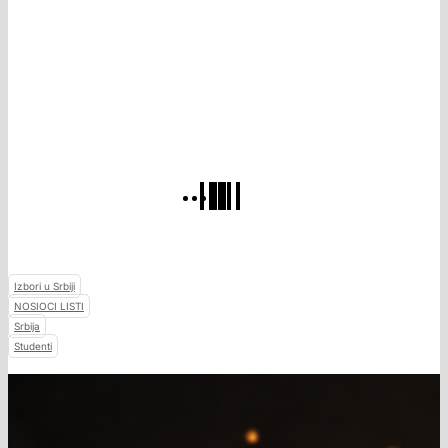
Izbori u Srbiji
NOSIOCI LISTI
Srbija
Studenti