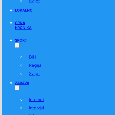
Svijet
LOKALNO
CRNA
HRONIKA
SPORT
BiH
Regija
Svijet
ZABAVA
Internet
Intervjui