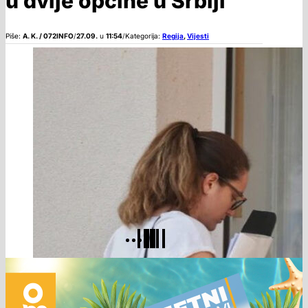
u dvije općine u Srbiji
Piše:
A. K. / 072INFO
/
27.09.
u
11:54
/
Kategorija:
Regija
,
Vijesti