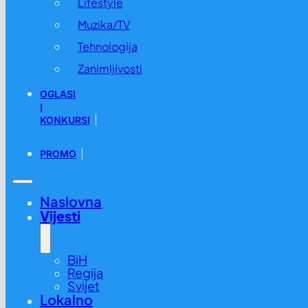
Lifestyle
Muzika/TV
Tehnologija
Zanimljivosti
OGLASI
I
KONKURSI
PROMO
Naslovna
Vijesti
BiH
Regija
Svijet
Lokalno