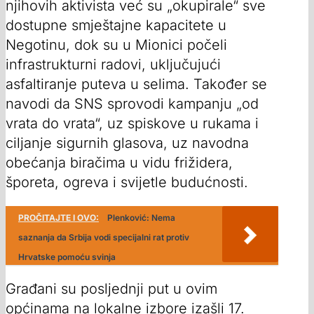
njihovih aktivista već su „okupirale“ sve
dostupne smještajne kapacitete u
Negotinu, dok su u Mionici počeli
infrastrukturni radovi, uključujući
asfaltiranje puteva u selima. Također se
navodi da SNS sprovodi kampanju „od
vrata do vrata“, uz spiskove u rukama i
ciljanje sigurnih glasova, uz navodna
obećanja biračima u vidu frižidera,
šporeta, ogreva i svijetle budućnosti.
PROČITAJTE I OVO:
Plenković: Nema
saznanja da Srbija vodi specijalni rat protiv
Hrvatske pomoću svinja
Građani su posljednji put u ovim
općinama na lokalne izbore izašli 17.