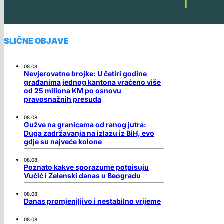
SLIČNE OBJAVE
08.08.
Nevjerovatne brojke: U četiri godine
građanima jednog kantona vraćeno više
od 25 miliona KM po osnovu
pravosnažnih presuda
08.08.
Gužve na granicama od ranog jutra:
Duga zadržavanja na izlazu iz BiH, evo
gdje su najveće kolone
08.08.
Poznato kakve sporazume potpisuju
Vučić i Zelenski danas u Beogradu
08.08.
Danas promjenjljivo i nestabilno vrijeme
08.08.