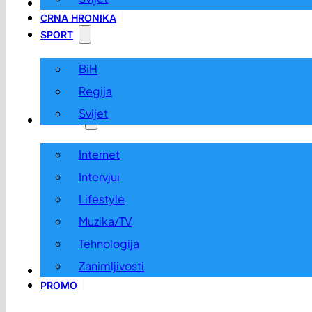
LOKALNO
CRNA HRONIKA
SPORT
BiH
Regija
Svijet
ZABAVA
Internet
Intervjui
Lifestyle
Muzika/TV
Tehnologija
Zanimljivosti
OGLASI I KONKURSI
PROMO