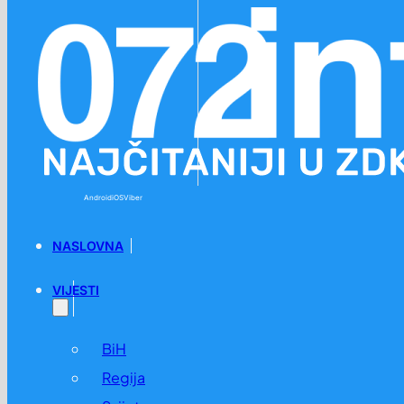
Preskoči na glavni sadržaj
Preskoči na podnožje
Android
iOS
Viber
NASLOVNA
VIJESTI
BiH
Regija