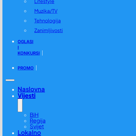
Lifestyle
Muzika/TV
Tehnologija
Zanimljivosti
OGLASI
I
KONKURSI
PROMO
Naslovna
Vijesti
BiH
Regija
Svijet
Lokalno