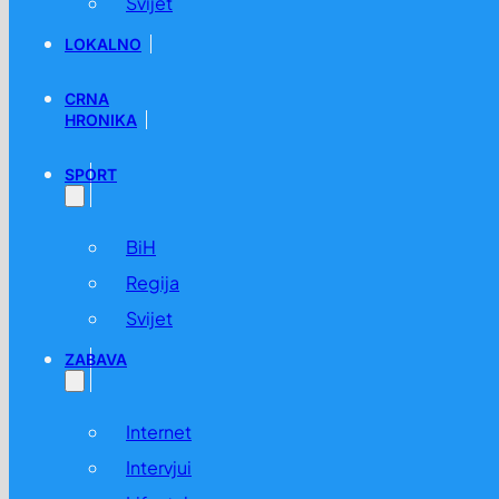
Svijet
LOKALNO
CRNA
HRONIKA
SPORT
BiH
Regija
Svijet
ZABAVA
Internet
Intervjui