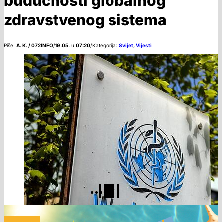
budućnosti globalnog
zdravstvenog sistema
Piše:
A. K. / 072INFO
/
19.05.
u
07:20
/
Kategorija:
Svijet
,
Vijesti