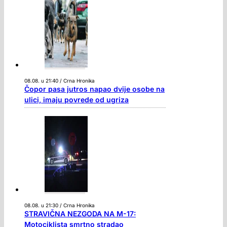
08.08. u 21:40 / Crna Hronika
Čopor pasa jutros napao dvije osobe na
ulici, imaju povrede od ugriza
08.08. u 21:30 / Crna Hronika
STRAVIČNA NEZGODA NA M-17:
Motociklista smrtno stradao