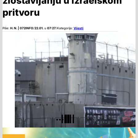
zlostavljanju u izraelskom
pritvoru
Piše:
H. N. | 072INFO
/
22.01.
u
07:27
/
Kategorija:
Vijesti