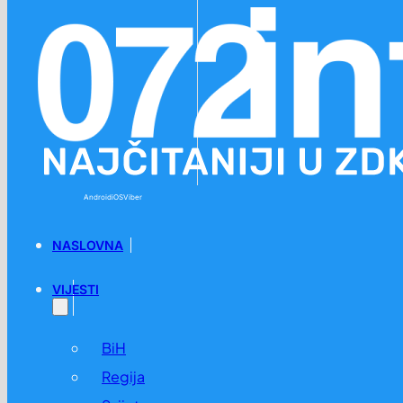
Preskoči na glavni sadržaj
Preskoči na podnožje
Android
iOS
Viber
NASLOVNA
VIJESTI
BiH
Regija