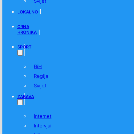
Svijet
LOKALNO
CRNA
HRONIKA
SPORT
BiH
Regija
Svijet
ZABAVA
Internet
Intervjui