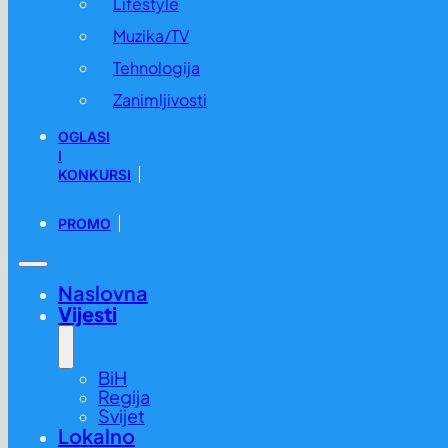
Lifestyle
Muzika/TV
Tehnologija
Zanimljivosti
OGLASI
I
KONKURSI
PROMO
Naslovna
Vijesti
BiH
Regija
Svijet
Lokalno