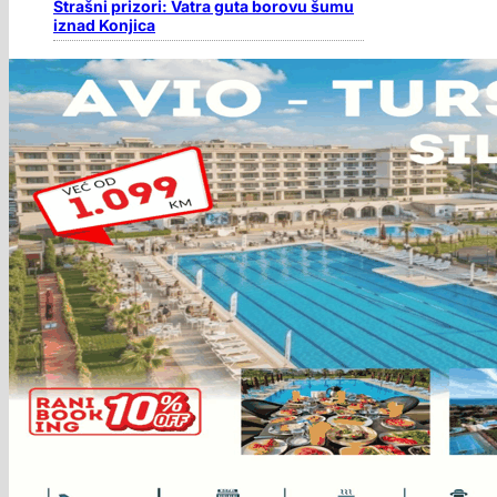
Strašni prizori: Vatra guta borovu šumu
iznad Konjica