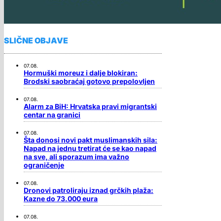
SLIČNE OBJAVE
07.08.
Hormuški moreuz i dalje blokiran:
Brodski saobraćaj gotovo prepolovljen
07.08.
Alarm za BiH: Hrvatska pravi migrantski
centar na granici
07.08.
Šta donosi novi pakt muslimanskih sila:
Napad na jednu tretirat će se kao napad
na sve, ali sporazum ima važno
ograničenje
07.08.
Dronovi patroliraju iznad grčkih plaža:
Kazne do 73.000 eura
07.08.