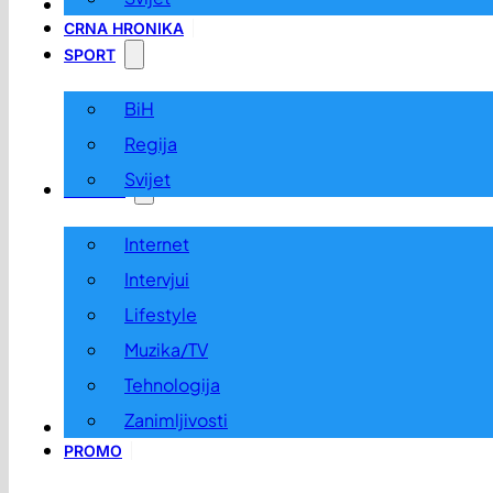
LOKALNO
CRNA HRONIKA
SPORT
BiH
Regija
Svijet
ZABAVA
Internet
Intervjui
Lifestyle
Muzika/TV
Tehnologija
Zanimljivosti
OGLASI I KONKURSI
PROMO