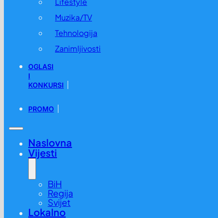
Lifestyle
Muzika/TV
Tehnologija
Zanimljivosti
OGLASI
I
KONKURSI
PROMO
Naslovna
Vijesti
BiH
Regija
Svijet
Lokalno