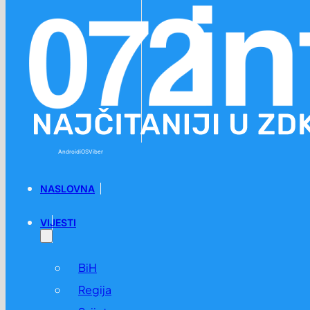
Preskoči na glavni sadržaj
Preskoči na podnožje
Android
iOS
Viber
NASLOVNA
VIJESTI
BiH
Regija