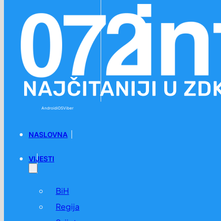
Preskoči na glavni sadržaj
Preskoči na podnožje
Android
iOS
Viber
NASLOVNA
VIJESTI
BiH
Regija