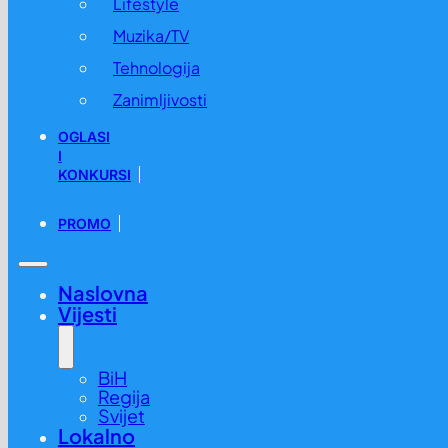
Lifestyle
Muzika/TV
Tehnologija
Zanimljivosti
OGLASI
I
KONKURSI
PROMO
Naslovna
Vijesti
BiH
Regija
Svijet
Lokalno