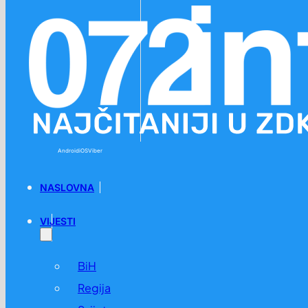
Preskoči na glavni sadržaj
Preskoči na podnožje
Android
iOS
Viber
NASLOVNA
VIJESTI
BiH
Regija