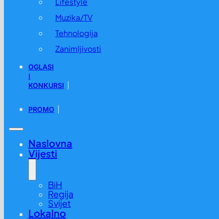
Lifestyle
Muzika/TV
Tehnologija
Zanimljivosti
OGLASI
I
KONKURSI
PROMO
Naslovna
Vijesti
BiH
Regija
Svijet
Lokalno