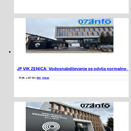
JP VIK ZENICA: Vodosnabdijevanje se odvija normalno, rad
17.05. u 07:25 /
BiH
,
Vijesti