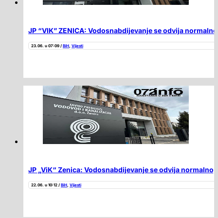
JP “VIK” ZENICA: Vodosnabdijevanje se odvija normalno,
23.06. u 07:09 /
BiH
,
Vijesti
JP „ViK“ Zenica: Vodosnabdijevanje se odvija normalno, n
22.06. u 10:12 /
BiH
,
Vijesti