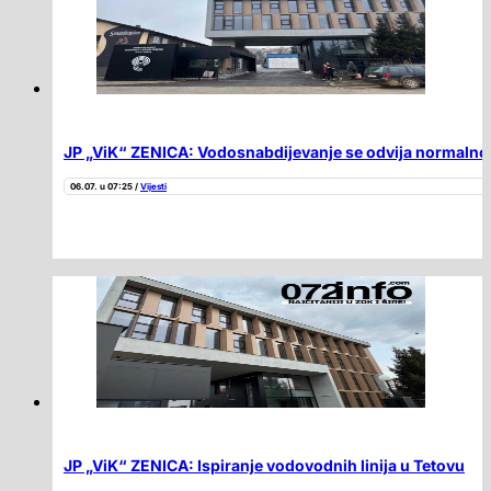
JP „ViK“ ZENICA: Vodosnabdijevanje se odvija normalno 
06.07. u 07:25 /
Vijesti
JP „ViK“ ZENICA: Ispiranje vodovodnih linija u Tetovu