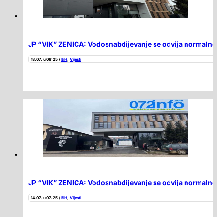
JP “VIK” ZENICA: Vodosnabdijevanje se odvija normalno 
18.07. u 08:25 /
BiH
,
Vijesti
JP “VIK” ZENICA: Vodosnabdijevanje se odvija normalno 
14.07. u 07:25 /
BiH
,
Vijesti