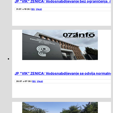
JP “VIK” ZENICA: Vodosnabdijevanje bez ograničenja, rad
31.07. u 10:28 /
BiH
,
Vijesti
JP “VIK” ZENICA: Vodosnabdijevanje se odvija normalno 
28.07. u 07:30 /
BiH
,
Vijesti