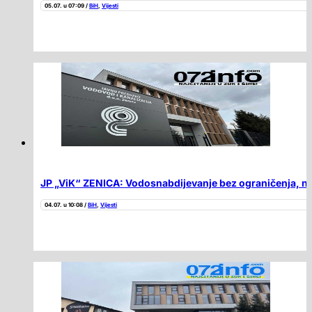
05.07. u 07:09 /
BiH
,
Vijesti
JP „ViK“ ZENICA: Vodosnabdijevanje bez ograničenja, naja
04.07. u 10:08 /
BiH
,
Vijesti