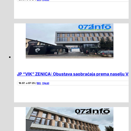
JP “VIK” ZENICA: Obustava saobraćaja prema naselju Vra
19.07. u 07:25 /
BiH
,
Vijesti