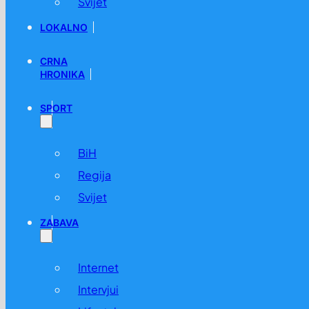
Svijet
LOKALNO
CRNA
HRONIKA
Rekonstrukcija vodovodne infrastrukture na Trgu Alije I
05.02. u 15:59 /
BiH
,
Vijesti
SPORT
BiH
Regija
Svijet
ZABAVA
Internet
Uspješno izvršen desetogodišnji remont mHE Čajdraš
Intervjui
16.02. u 08:45 /
BiH
,
Vijesti