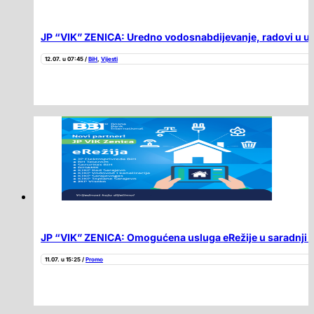
JP “VIK” ZENICA: Uredno vodosnabdijevanje, radovi u uli
12.07. u 07:45 /
BiH
,
Vijesti
JP “VIK” ZENICA: Omogućena usluga eRežije u saradnji 
11.07. u 15:25 /
Promo