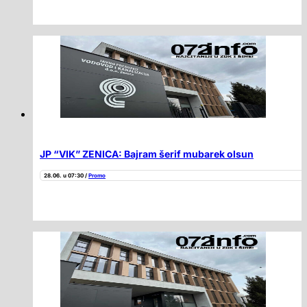
JP “VIK” ZENICA: Bajram šerif mubarek olsun
28.06. u 07:30 /
Promo