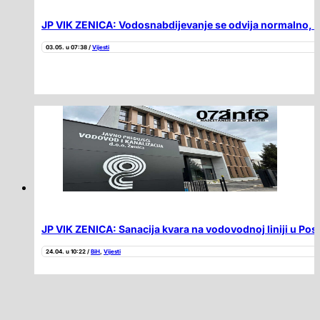
JP VIK ZENICA: Vodosnabdijevanje se odvija normalno, rad
03.05. u 07:38 /
Vijesti
JP VIK ZENICA: Sanacija kvara na vodovodnoj liniji u Pos
24.04. u 10:22 /
BiH
,
Vijesti