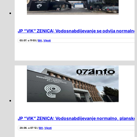
JP “VIK” ZENICA: Vodosnabdijevanje se odvija normalno i
03.07. u 11:03 /
BiH
,
Vijesti
JP “VIK” ZENICA: Vodosnabdijevanje normalno, plansko i
29.06. u 07:12 /
BiH
,
Vijesti