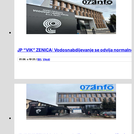
JP “VIK” ZENICA: Vodosnabdijevanje se odvija normalno 
01.08. u 10:25 /
BiH
,
Vijesti