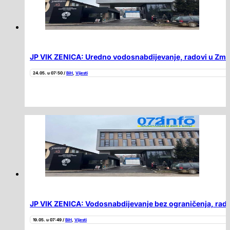
JP VIK ZENICA: Uredno vodosnabdijevanje, radovi u Zmaje
24.05. u 07:50 /
BiH
,
Vijesti
JP VIK ZENICA: Vodosnabdijevanje bez ograničenja, radov
19.05. u 07:49 /
BiH
,
Vijesti