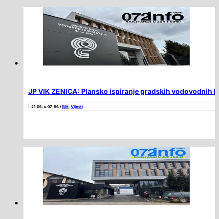
JP VIK ZENICA: Plansko ispiranje gradskih vodovodnih li
21.06. u 07:56 /
BiH
,
Vijesti