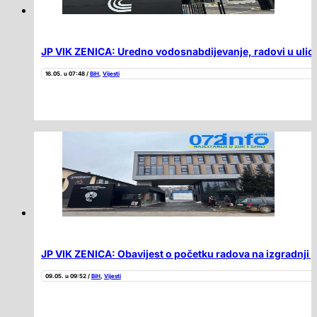
JP VIK ZENICA: Uredno vodosnabdijevanje, radovi u uli
16.05. u 07:48 /
BiH
,
Vijesti
JP VIK ZENICA: Obavijest o početku radova na izgradnji 
09.05. u 09:52 /
BiH
,
Vijesti