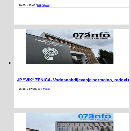
29.05. u 13:40 /
BiH
,
Vijesti
JP “VIK” ZENICA: Vodosnabdijevanje normalno, radovi u 
25.05. u 07:58 /
BiH
,
Vijesti