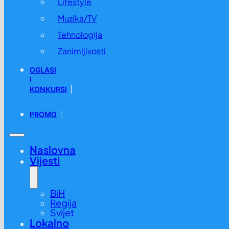
Lifestyle
Muzika/TV
Tehnologija
Zanimljivosti
OGLASI
I
KONKURSI
PROMO
JP “VIK” ZENICA: Vodosnabdijevanje se odvija normalno, 
24.08. u 07:15 /
BiH
,
Vijesti
Naslovna
Vijesti
BiH
Regija
Svijet
Lokalno