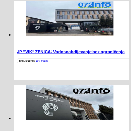
JP “VIK” ZENICA: Vodosnabdijevanje bez ograničenja
11.07. u 08:18 /
BiH
,
Vijesti