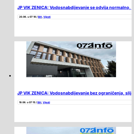
JP VIK ZENICA: Vodosnabdijevanje se odvija normalno, pl
20.06. u 07:18 /
BiH
,
Vijesti
JP VIK ZENICA: Vodosnabdijevanje bez ograničenja, slijed
19.06. u 07:15 /
BiH
,
Vijesti