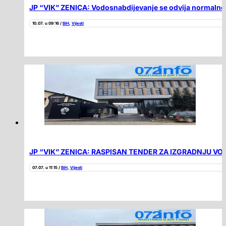
JP “VIK” ZENICA: Vodosnabdijevanje se odvija normalno i
10.07. u 09:16 /
BiH
,
Vijesti
JP “VIK” ZENICA: RASPISAN TENDER ZA IZGRADNJU V
07.07. u 11:15 /
BiH
,
Vijesti