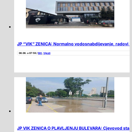
JP “VIK” ZENICA: Normalno vodosnabdijevanje, radovi u A
06.06. u 07:59 /
BiH
,
Vijesti
JP VIK ZENICA O PLAVLJENJU BULEVARA: Cjevovod star 6