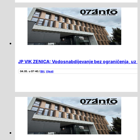
JP VIK ZENICA: Vodosnabdijevanje bez ograničenja, uz i
04.05. u 07:40 /
BiH
,
Vijesti