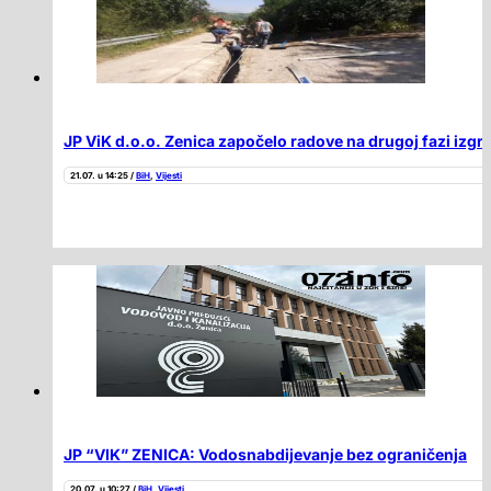
JP ViK d.o.o. Zenica započelo radove na drugoj fazi izg
21.07. u 14:25 /
BiH
,
Vijesti
JP “VIK” ZENICA: Vodosnabdijevanje bez ograničenja
20.07. u 10:27 /
BiH
,
Vijesti