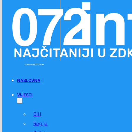
Preskoči na glavni sadržaj
Preskoči na podnožje
Android
iOS
Viber
NASLOVNA
VIJESTI
BiH
Regija