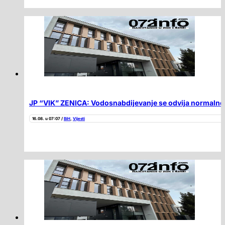
JP “VIK” ZENICA: Vodosnabdijevanje se odvija normalno
16.08. u 07:07 /
BiH
,
Vijesti