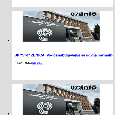
JP “VIK” ZENICA: Vodosnabdijevanje se odvija normalno
13.07. u 07:26 /
BiH
,
Vijesti