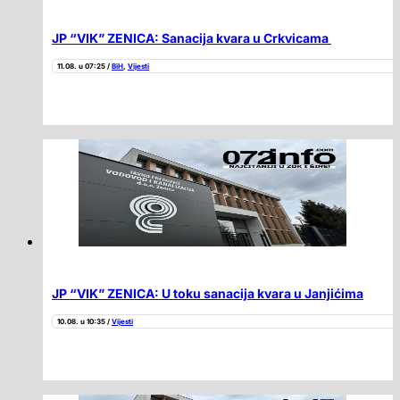
JP “VIK” ZENICA: Sanacija kvara u Crkvicama
11.08. u 07:25 /
BiH
,
Vijesti
JP “VIK” ZENICA: U toku sanacija kvara u Janjićima
10.08. u 10:35 /
Vijesti