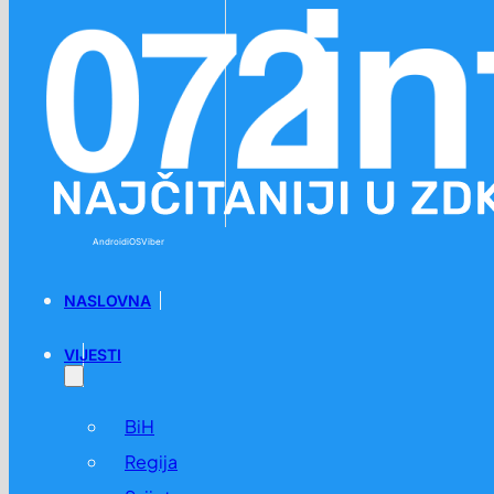
Preskoči na glavni sadržaj
Preskoči na podnožje
Android
iOS
Viber
NASLOVNA
VIJESTI
BiH
Regija