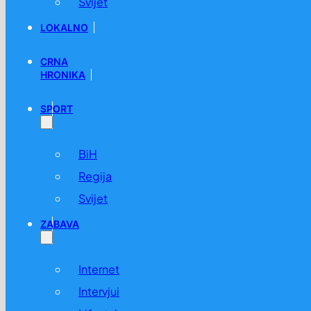
Svijet
LOKALNO
CRNA
HRONIKA
SPORT
Tragedija u Hrvatskoj: Majka usmrtila kćerku pa izvršila s
BiH
12.04. u 14:20 /
Crna Hronika
Regija
Svijet
ZABAVA
Internet
Intervjui