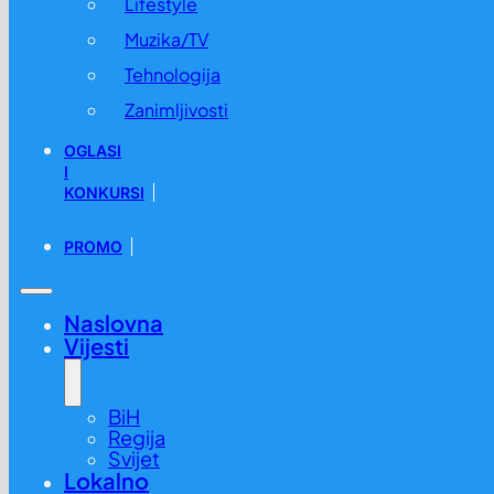
Lifestyle
Muzika/TV
Tehnologija
Zanimljivosti
OGLASI
I
KONKURSI
PROMO
Naslovna
Vijesti
BiH
Regija
Svijet
Lokalno