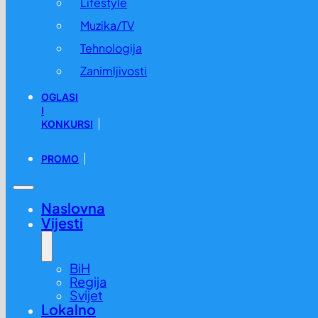
Lifestyle
Muzika/TV
Tehnologija
Zanimljivosti
OGLASI
I
KONKURSI
PROMO
Naslovna
Vijesti
BiH
Regija
Svijet
Lokalno