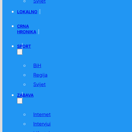
Svijet
LOKALNO
CRNA
HRONIKA
SPORT
Kinez pokušao prokrijumčariti 2.200 mrava u torbi, osuđ
BiH
16.04. u 12:50 /
Svijet
,
Vijesti
Regija
Svijet
ZABAVA
Internet
Intervjui