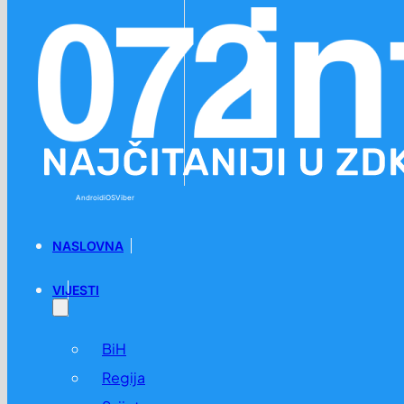
Preskoči na glavni sadržaj
Preskoči na podnožje
Android
iOS
Viber
NASLOVNA
VIJESTI
BiH
Regija