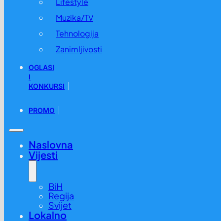
Lifestyle
Muzika/TV
Tehnologija
Zanimljivosti
OGLASI
I
KONKURSI
PROMO
Yamal srušio rekord La Lige koji je bio star decenijama
13.04. u 08:50 /
Sport
,
Svijet
Naslovna
Vijesti
BiH
Regija
Svijet
Lokalno