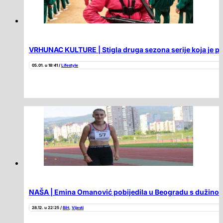
VRHUNAC KULTURE | Stigla druga sezona serije koja je pos
05.01. u 18:41 /
Lifestyle
NAŠA | Emina Omanović pobijedila u Beogradu s dužinom 6
28.12. u 22:25 /
BiH
,
Vijesti