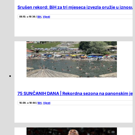
Srušen rekord: BiH za tri mjeseca izvezla oružje u iznos
09.10. u 16:36 /
BiH
,
Vijesti
75 SUNČANIH DANA | Rekordna sezona na panonskim jezer
10.09. u 18:44 /
BiH
,
Vijesti