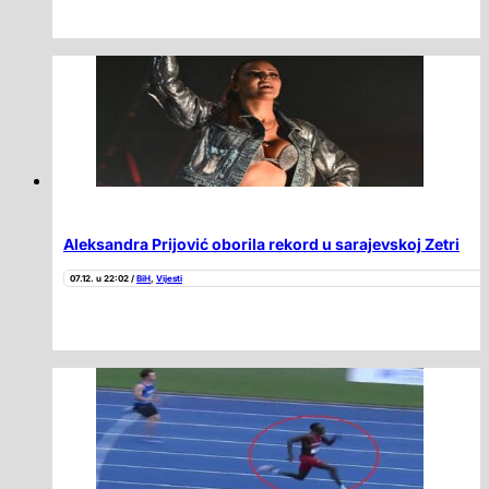
Aleksandra Prijović oborila rekord u sarajevskoj Zetri
07.12. u 22:02 /
BiH
,
Vijesti