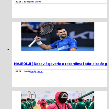
20.01. u 20:12 /
BiH
,
Vijesti
NAJBOLJI | Đoković govorio o rekordima i otkrio ko će g
09.01. u 19:45 /
Regija
,
Sport