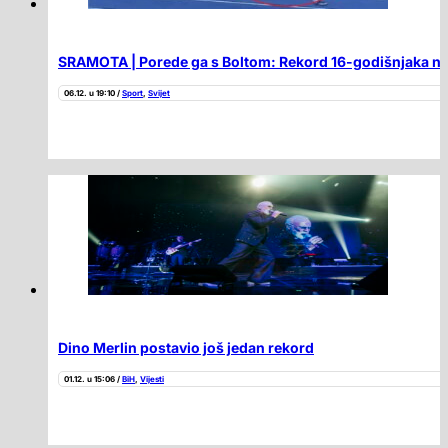
SRAMOTA | Porede ga s Boltom: Rekord 16-godišnjaka neće
06.12. u 19:10 /
Sport
,
Svijet
Dino Merlin postavio još jedan rekord
01.12. u 15:06 /
BiH
,
Vijesti