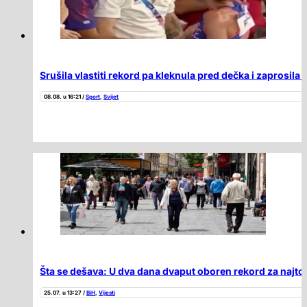
Srušila vlastiti rekord pa kleknula pred dečka i zaprosil
08.08. u 16:21 /
Sport
,
Svijet
Šta se dešava: U dva dana dvaput oboren rekord za najtopl
25.07. u 13:27 /
BiH
,
Vijesti