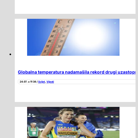
Globalna temperatura nadamašila rekord drugi uzastopn
24.07. u 11:38 /
Svijet
,
Vijesti