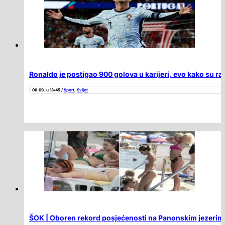
Ronaldo je postigao 900 golova u karijeri, evo kako su ra
06.09. u 13:45 /
Sport
,
Svijet
ŠOK | Oboren rekord posjećenosti na Panonskim jezerim