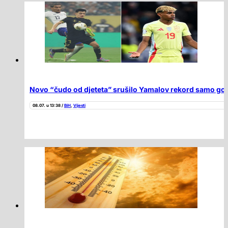
Novo “čudo od djeteta” srušilo Yamalov rekord samo go
08.07. u 13:38 /
BiH
,
Vijesti