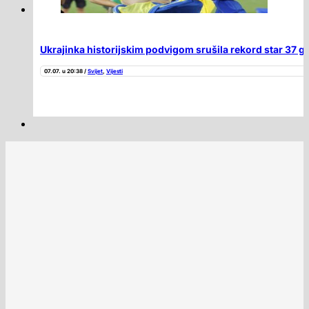
Ukrajinka historijskim podvigom srušila rekord star 37 go
07.07. u 20:38 /
Svijet
,
Vijesti