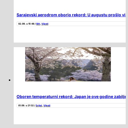
Sarajevski aerodrom oborio rekord: U augustu prošlo više
02.09. u 15:48 /
BiH
,
Vijesti
Oboren temperaturni rekord: Japan je ove godine zabilježi
01.09. u 21:32 /
Svijet
,
Vijesti