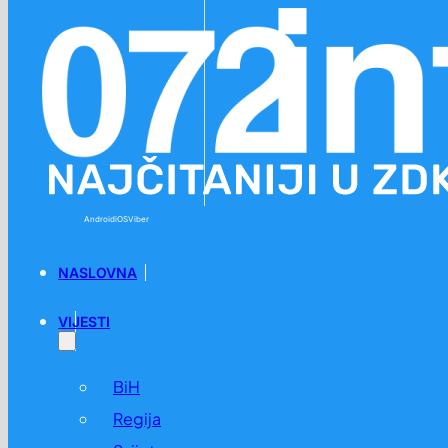
Preskoči na glavni sadržaj
Preskoči na podnožje
Android
iOS
Viber
NASLOVNA
VIJESTI
BiH
Regija