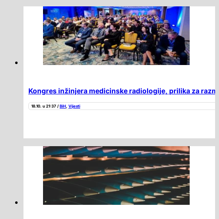
Kongres inžinjera medicinske radiologije, prilika za razmj
18.10. u 21:37 /
BiH
,
Vijesti