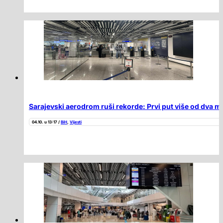
Sarajevski aerodrom ruši rekorde: Prvi put više od dva m
04.10. u 13:17 /
BiH
,
Vijesti