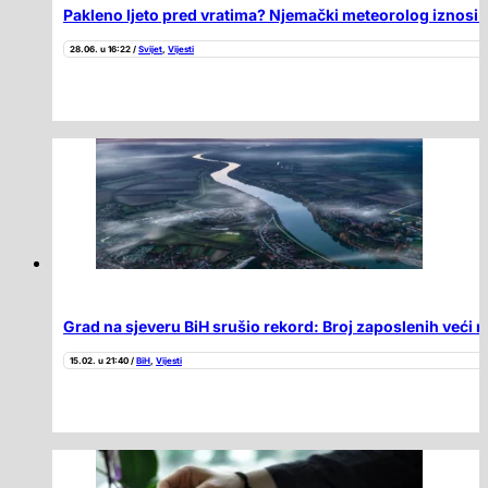
Pakleno ljeto pred vratima? Njemački meteorolog iznosi 
28.06. u 16:22 /
Svijet
,
Vijesti
Grad na sjeveru BiH srušio rekord: Broj zaposlenih veći 
15.02. u 21:40 /
BiH
,
Vijesti