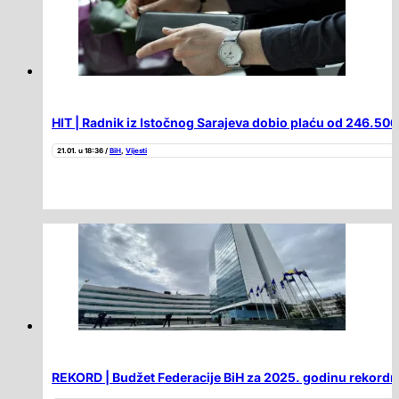
HIT | Radnik iz Istočnog Sarajeva dobio plaću od 246.50
21.01. u 18:36 /
BiH
,
Vijesti
REKORD | Budžet Federacije BiH za 2025. godinu rekordni