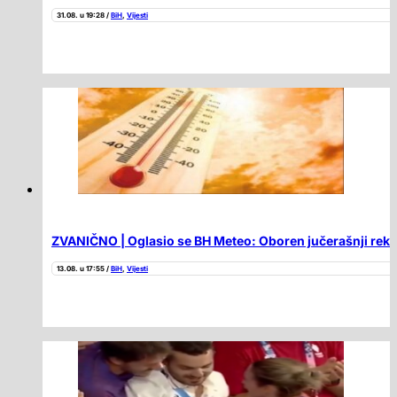
31.08. u 19:28 /
BiH
,
Vijesti
ZVANIČNO | Oglasio se BH Meteo: Oboren jučerašnji rek
13.08. u 17:55 /
BiH
,
Vijesti