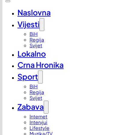
Naslovna
Vijesti
BiH
Regija
Svijet
Lokalno
Crna Hronika
Sport
BiH
Regija
Svijet
Zabava
Internet
Intervjui
Lifestyle
Muzika/TV