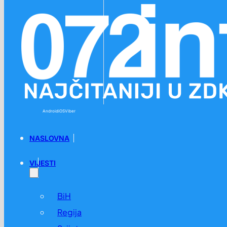
Preskoči na glavni sadržaj
Preskoči na podnožje
Android
iOS
Viber
NASLOVNA
VIJESTI
BiH
Regija