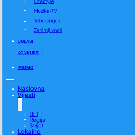
Lifestyle
Muzika/TV
Tehnologija
Zanimljivosti
OGLASI
I
KONKURSI
PROMO
Naslovna
Vijesti
BiH
Regija
Svijet
Lokalno