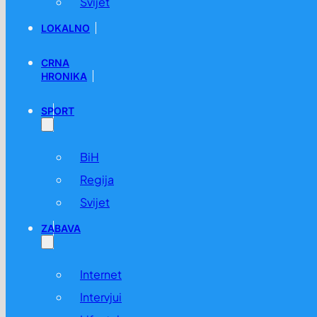
Svijet
LOKALNO
CRNA
HRONIKA
SPORT
Kinez pokušao prokrijumčariti 2.200 mrava u torbi, osuđ
BiH
16.04. u 12:50 /
Svijet
,
Vijesti
Regija
Svijet
ZABAVA
Internet
Intervjui