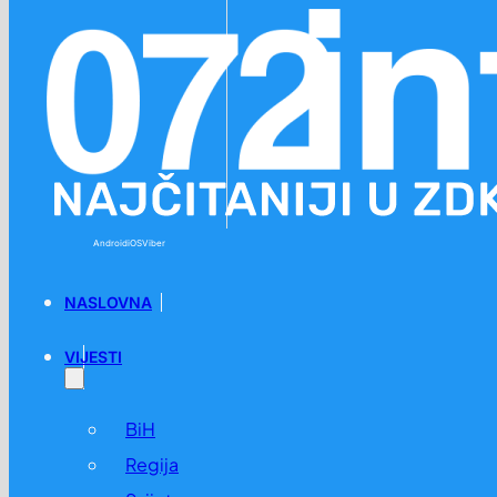
Preskoči na glavni sadržaj
Preskoči na podnožje
Android
iOS
Viber
NASLOVNA
VIJESTI
BiH
Regija