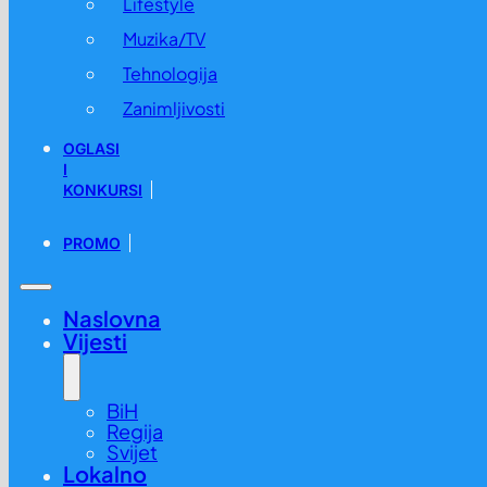
Lifestyle
Muzika/TV
Tehnologija
Zanimljivosti
OGLASI
I
KONKURSI
PROMO
Naslovna
Vijesti
BiH
Regija
Svijet
Lokalno